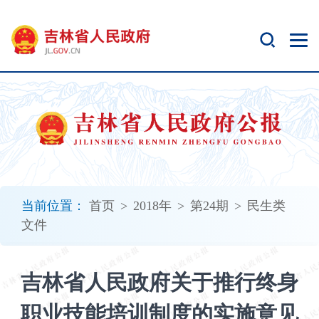
新
窗
口
打
开
无
障
碍
说
明
页
面,
当前位置：
首页
>
2018年
>
第24期
>
民生类
按
文件
Alt
加
波
吉林省人民政府关于推行终身
浪
键
职业技能培训制度的实施意见
打