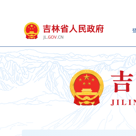
新
窗
口
打
开
无
障
碍
说
明
页
面,
按
Alt
加
波
浪
键
打