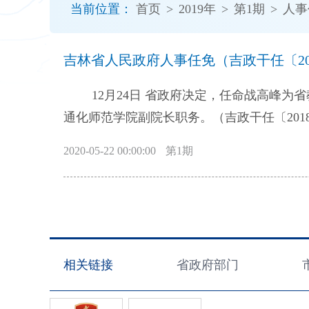
当前位置：
首页
>
2019年
>
第1期
>
人事
开
导
盲
吉林省人民政府人事任免（吉政干任〔201
模
式
12月24日 省政府决定，任命战高峰为省教育厅巡视员。（吉政干任〔2018〕79号） 同日 省政府决定，免去蔡红星的
通化师范学院副院长职务。（吉政干任〔2018〕80号） 12月25日 省政府决定，免去孙
政干任〔2018〕81号）
2020-05-22 00:00:00
第1期
相关链接
省政府部门