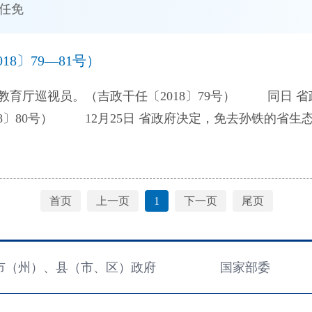
任免
8〕79—81号）
铁的省生态环境厅巡视员职务。（吉
首页
上一页
1
下一页
尾页
市（州）、县（市、区）政府
国家部委