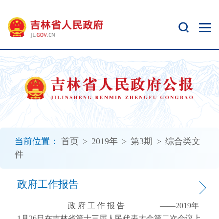
新
窗
口
打
开
无
障
碍
说
明
页
面,
当前位置：
首页
>
2019年
>
第3期
>
综合类文
按
件
Alt
加
波
政府工作报告
浪
键
政 府 工 作 报 告 ——2019年1月26日在吉林省第十三届人民代表大会第二次会议上 省长 景俊海 各位代表： 现在，我代表省政府，向大会报告工作，请予审议，并请省政协委员提出意见。 一、2018年工作回顾 2018年，是全面贯彻党的十九大精神的开局之年，是吉林开启全面振兴全方位振兴的起步之年。在以习近平同志为核心的党中央坚强领导下，我们坚持以习近平新时代中国特色社会主义思想为指导，全面贯彻党的十九大和十九届二中、三中全会精神，深入落实习近平总书记在吉林考察和在深入推进东北振兴座谈会上的重要讲话精神，增强“四个意识”，坚定“四个自信”，做到“两个维护”，认真贯彻党中央、国务院决策部署，按照省委要求，坚持稳中求进工作总基调，贯彻新发展理念，落实高质量发展要求，全面深化改革开放，深入推进“三个五”发展战略，加快中东西“三大板块”建设，启动实施“一主、六双”产业空间布局，扎实开展“调查研究、狠抓落实、拼搏奋斗年”活动，保持定力，砥砺奋进，战胜各种风险挑战，经济社会保持平稳健康发展，决胜全面小康社会取得新的重大进展，全面振兴全方位振兴迈出新的坚实步伐。 ——经济增长稳中有进。地区生产总值增速逐季提高，全年增长4.5%。规模以上工业增加值增长5%。固定资产投资增长1.6%。社会消费品零售总额增长4.8%。外贸进出口额增长8.6%。服务贸易增长10%，服务业对经济增长贡献率达到51.3%。 ——质量效益稳中向好。地方级财政收入增长2.5%，高于预期目标0.5个百分点。其中，税收收入增长4.4%，占财政收入的71.9%，同比提高1.4个百分点，增速是五年来最好水平。规模以上工业企业利润增长10.7%。高新技术企业、科技小巨人企业数量分别增长69.8%、161.1%。电子商务交易额、农村网络零售额、跨境电商出口额分别增长33%、36.8%、30%。秸秆露天禁烧工作取得明显成效，还田面积超过500万亩。地级以上城市空气质量优良天数比例达到90.3%，比上年提高7个百分点，是国家实施空气质量严格监管考评以来最好水平，老百姓真切感受到蓝天白云的幸福。 ——营商环境稳中优化。减轻企业负担800亿元。不超过3个工作日可以完成企业开办程序，最短只需28分钟。一般企业投资项目审批时间从223个工作日压缩到50个工作日以内，最快13个工作日办完所有审批程序。不动产登记工作效率排名全国第2位。营商环境全国首次排名居第12位。出台支持民营经济发展新40条等系列政策，民营企业户数增长16.1%。 ——开放合作稳中突破。成功组织第三届全球吉商大会、央企助力东北振兴等100多场省级招商活动，京东集团“亚洲一号”智慧物流园等292个重大项目签约，158个项目当年开工建设。 ——人民生活稳中提质。城乡居民人均可支配收入分别增长6.5%、6.2%。城镇新增就业47.94万人，城镇登记失业率3.46%。农村贫困人口减少11.79万人，602个贫困村退出，3个国贫县、3个省贫县具备摘帽条件。改造各类棚户区9.5万套，解决了37.6万户“无籍房”和1.4万户棚改逾期未安置问题，改造农村危房5.9万户。 一年来，主要做了以下工作。 （一）紧紧扭住高质量发展目标不动摇，千方百计稳定经济增长。面对经济下行压力，深度对接国家政策，第一时间狠抓落实，破解发展难题。继续开展“三抓”“三早”等行动，一汽大众奥迪Q工厂一期、长春航天信息产业园一期等项目竣工投产，长春龙嘉国际机场二期建成使用。推进12条高速公路建设，吉林至舒兰、辉南至白山高速公路建成通车。松花江、嫩江干流防洪治理工程全面完成，县级城市达到50年一遇防洪标准。伊通河中段治理主体工程基本完工。红旗品牌汽车销量突破3.3万辆，增长602%。国家智能网联汽车应用（北方）示范区等项目建成投产。长光公司“吉林一号”实现12颗卫星在轨运行，承制的全球首颗专业夜光遥感卫星“珞珈一号”成功入轨。“数字吉林”建设步伐加快，“十大工程”全面实施，中国二维码产业（东北）数据湖基地等项目开工建设。创新驱动发展战略深入推进，与北京大学等著名高校签署框架协议，组织开展院士创业（长春）试点，以长春新区为核心的长吉图国家科技成果转移转化示范区获批。全年技术合同成交额341.9亿元，同比增长55.6%。科技促进经济发展指数居全国第14位，比上年提升3位。在世界权威杂志《自然》评选的2018年全球科研城市中，长春市排名第42位，居全国第10位。东北首家知识产权法庭落户长春。中科院长春光机所“高性能航空光电成像与制造技术”项目荣获国家科学技术进步一等奖，实现了六年来的新突破。大力弘扬工匠精神，技能型人才培养取得突破性进展，万名青年技术能手选拔工程全面展开。加快寒地冰雪经济、避暑休闲产业和全域旅游发展，全省接待游客总人数和旅游业总收入分别增长15.2%、20.1%。查干湖冰雪渔猎文化旅游节被评为中国十大最具影响力冰雪旅游节事，旅游知名度明显提升。 （二）紧紧扭住创新体制和区域合作不动摇，全面深化改革开放。落实省委部署，聚焦破解体制机制障碍，分类推进115项改革任务。供给侧结构性改革年度任务全部完成。集中开展“国资国企”“民营企业”推进周等活动。深化国资国企改革，省酒精集团与央企国投生物集团成功实施战略重组。省直部门所属宾馆酒店、疗养机构划转取得积极进展。“放管服”改革深入推进，“只跑一次”改革统筹实施，开通市场主体登记“e窗通”系统，日均新登记企业322户。向10个省级以上开发区下放权限。出台“18条”人才政策，引进各层次人才。全面启动“一主、六双”产业空间布局，配套制定1个意见和13个规划。组织开展“金融助振兴－吉林行动”，一大批企业获得银行授信，有效缓解了融资难问题。东北振兴金融合作机制协调办公室落户长春。中邮人寿等3家域外金融机构引入吉林。新增2家新三板挂牌企业。农村金融综合改革试验加快推进。开展“2018吉林全球推介－外国使节走吉林”活动，促成一系列意向性合作。与浙江省对口合作全方位扎实推进，与北京、广东等7省（区、市）签订“1+N+X”战略合作协议。全面加强与国家有关部委等对接，签署一批共建协议，解决了一批长期制约发展的大事难事。赴俄罗斯、德国、日本、韩国等国家开展经贸交流合作，取得积极成果。中国（长春）跨境电子商务综合试验区获国务院批复，珲春综合保税区、集安公路口岸通过国家验收。珲春－扎鲁比诺港－宁波舟山港运输航线稳定运行。长客公司国家轨道客车系统集成工程技术研究中心建成，首列美国春田工厂制造的地铁正式下线，走出去实现新突破。 （三）紧紧扭住现代农业建设不动摇，推动实施乡村振兴战略。深化农业供给侧结构性改革，建成高标准农田200万亩，累计调减籽粒玉米种植面积560万亩，粮食产量达到726.6亿斤，连续6年保持在700亿斤以上水平。粮食生产功能区和重要农产品生产保护区划定工作基本完成。全省农作物耕种收综合机械化率达到87.5%，同比提高1.5个百分点。大面积应用秸秆还田覆盖免耕等新技术，国务院向全国推广长春市九台区秸秆综合利用新模式。及时处置非洲猪瘟等疫病，畜牧业保持稳定增长。扎实开展农村一二三产业融合发展试点，农安、乾安等国家产业融合发展示范区加快建设。启动农村集体产权制度改革整省推进试点，基本完成农村土地承包经营权确权登记颁证试点任务，土地经营权流转面积占比同比提高4个百分点。完成国有林场改革和东北虎豹国家公园体制改革试点阶段性任务。改造农村户用厕所20万户。建成美丽乡村50个。整合财政资金10亿元支持县域经济发展，启动建设特色产业小镇55个。梅河口市、延吉市分别入选四项全国“百强县”。 （四）紧紧扭住补齐发展短板不动摇，坚决打好打赢“三大攻坚战”。开展防范化解重大风险攻坚战，构建“监处防稳”一体化工作机制，强化重点金融风险案件处置力度，金融机构不良贷款率实现同比下降。全面完成政府债务置换，交通等重点领域债务化解取得突破。开展精准脱贫攻坚战，扎实推进中央专项巡视反馈问题整改，建立扶贫产业保险等机制，扶贫协作深入推进。开展污染防治攻坚战，按时序推进中央环保督察反馈问题整改任务。启动蓝天、碧水、青山、黑土地和草原湿地“五大保卫战”。长白山高尔夫球场和187栋违建别墅全部完成拆除整改。长春市获批国家首批黑臭水体治理示范城市。集安市获批国家生态文明建设示范市。白城市全国首批海绵城市建设试点成效显著。长白山区山水林田湖草生态保护修复国家试点项目全面启动实施。 （五）紧紧扭住社会建设不动摇，不断提升人民群众获得感幸福感安全感。切实改善民生，全面完成年初承诺的35件民生实事。保障城乡低保对象111.2万人，低保标准分别提高4.96%、3.7%。扎实促进重点群体就业创业，农民工等人员返乡创业累计达到8.6万人。统筹推进义务教育城乡一体化发展，深化大学区管理改革。加快医药卫生体制改革，各层级医联体实现全覆盖。传染病发病率在全国保持较低水平。多措并举，确保养老金按时足额发放。完善机制，保障农民工工资及时支付。依法打击医保领域欺诈骗保行为。17种抗癌药纳入医保。新改建“四好农村路”2097公里，考评排名居全国第7位。 社会事业全面进步。省政府首次联合中央广播电视总台成功举办第十四届中国长春电影节。电影《黄大年》全国公映。“心连心”艺术团“五一”特别节目在一汽录制并全国播放，央视猪年春晚在一汽设置分会场。成功举办吉林省第十八届运动会。我省运动员武大靖夺取第23届平昌冬奥会我国唯一一枚金牌。推进信访积案化解攻坚，办结率达到99%。深入开展扫黑除恶专项斗争，“平安吉林”加快建设。积极应对处置“5.28”松原5.7级地震，实现零伤亡。有效抗御台风、洪涝等自然灾害。安全生产明显加强，社会治安和边境地区持续稳定。军民融合深入推进，双拥共建取得新成效。退役军人服务保障体系进一步完善，广大退役军人权益得到有效保障。老龄、残疾人、地方志、中医药、妇女儿童、志愿服务等各项事业全面发展，外事侨务、港澳台、民族宗教、人防、援疆、援藏等工作扎实推进。 （六）紧紧扭住政府职能转变不动摇，切实加强政府自身建设。落实全面从严治党要求，增强“四个意识”，坚定“四个自信”，做到“两个维护”。省政府系统机构改革全面完成。修订了省政府工作规则。深刻汲取长春长生问题疫苗案件教训，全面加强政府监管，省政府出台《关于加强政府监管工作的意见》，各责任监管部门出台35个监管细则，形成“1+35”监管体系。落实省委要求，组织开展政府系统干部作风大整顿、解放思想推动吉林高质量发展大讨论等活动，出台改进政府工作作风、提高政府执行力的意见，公信力和执行力进一步提升。我省在全国商务诚信体系建设第二批试点地区中排名第一位。长春市“审批不见面、办事不求人”政务服务新模式、白城市“互联网+医保”做法在国务院第五次大督查中获得表彰。提请省人大常委会审议地方性法规草案8部，制定政府规章3部。办理人大代表建议269件、政协提案320件。完善绩效考核体制机制和办法，发挥审计监督作用，全面提升政府系统廉政勤政水平，让人民群众真正感受到政风之变。 各位代表！ 这些成绩来之不易，是以习近平同志为核心的党中央统揽全局、科学决策的结果，是省委坚强领导、凝心聚力的结果，是各地、各部门、各方面和广大干部群众团结奋进、合力攻坚的结果。在此，我代表省政府，向全省各族人民，向人大代表、政协委员，向各民主党派、工商联、人民团体和社会各界人士，向解放军驻吉部队、武警官兵、公安干警和消防救援队伍指战员，向中直各单位，向港澳同胞、台湾同胞、广大侨胞，以及所有关心、支持吉林发展的海内外朋友，表示崇高敬意和衷心感谢！ 各位代表！ 在总结成绩的同时，我们清醒地看到，推动吉林全面振兴全方位振兴仍然面临不少问题。经济企稳回升基础仍不牢固，实体经济困难增多；新旧动能转换仍需加快，结构性问题还很突出；财政持续增收难度加大，收支矛盾加剧；营商环境需要进一步改善，深化改革任务仍很艰巨，开放合作存在不少短板；城乡居民增收难度增大，民生领域还有不少薄弱环节；各类风险隐患逐步显现，社会不稳定因素仍然较多；少数干部思想解放不够、工作作风不实、干事激情不足，对企业服务不到位、对群众服务不精心、办事效率不高。这些问题，我们一定采取有效措施，切实加以解决。 二、2019年工作安排 今年政府工作总的要求是：高举习近平新时代中国特色社会主义思想伟大旗帜，认真贯彻党的十九大、十九届二中、三中全会和中央经济工作会议精神，全面落实习近平总书记对东北全面振兴全方位振兴工作重要指示精神，按照省第十一次党代会、十一届二次、三次、四次全会和全省经济工作会议部署，统筹推进“五位一体”总体布局，协调推进“四个全面”战略布局，坚持稳中求进工作总基调，坚持新发展理念，坚持推动高质量发展，坚持以供给侧结构性改革为主线，坚持深化市场化改革、扩大高水平开放，紧紧抓住并全面用好重要战略机遇期，深入实施“三个五”发展战略，继续打好“三大攻坚战”，统筹推进稳增长、促改革、调结构、惠民生、防风险工作，进一步稳就业、稳金融、稳外贸、稳外资、稳投资、稳预期，保持经济持续健康发展和社会大局稳定，在决胜全面小康、加快吉林全面振兴全方位振兴新征程中迈出坚实步伐，以优异成绩迎接新中国成立70周年。 2019年全省经济社会发展的主要预期目标是：地区生产总值增长5－6%，地方级财政收入与上年持平，居民消费价格指数涨幅控制在3%左右，单位GDP能耗下降1%，城乡居民人均可支配收入与经济增长基本同步，城镇新增就业35万人，城镇登记失业率控制在4.5%以内。在实际工作中力争更好结果。 做好今年政府工作，要把握以下几点。 一是突出全面振兴全方位振兴。习近平总书记在吉林考察所作的重要指示，是新时代吉林全面振兴全方位振兴的根本遵循和行动指南。我们要把落实习近平总书记重要指示精神扛在肩上、抓在手上、落在行动上。实之又实、严之又严、快之又快、细之又细，把工作落实到举措上、政策上、项目上、效果上。把习近平总书记重要指示精神贯穿于全面振兴全方位振兴各领域、各环节、各方面、各层次。优化营商环境，做到低门槛、宽准入、环节少、时限短、讲信誉、优服务、严监管。聚焦体制机制、经济结构、开放合作、思想解放四个短板，破解难题，扎实推进，做实一批改革举措，取得一批开放成果，实施一批重点项目，解决一批突出问题，确保有实绩、有亮点、有突破。 二是突出贯彻新发展理念。贯彻新发展理念是吉林全面振兴全方位振兴的关键。让创新成为发展的第一动力，对接新技术、新产业、新业态、新模式，突出科技创新核心地位，加强创新体系、平台和能力建设，培育发展新动能。让协调成为发展的内生特点，既巩固和厚植原有优势，又破解难题、补齐短板，更加注重资源均衡配置，努力实现平衡发展、兼容发展、协调发展。让绿色成为发展的普遍形态，共建山水林田湖草生命共同体，保护好绿水青山黑土地，实现永续发展。让开放成为发展的必由之路，既要对内开放又要对外开放。让共享成为发展的目标归宿，不断满足人民日益增长的美好生活需要。 三是突出高质量发展。把推动高质量发展作为确定发展思路、制定经济政策的根本要求，加快形成指标体系、政策体系、标准体系、统计体系、绩效评价、政绩考核。认真贯彻落实中央提出的“巩固、增强、提升、畅通”八字方针，推动高质量发展。巩固，就是把该去的过剩产能坚决去掉，把该降的企业负担坚决降下来，把该补的发展短板坚决补上来。增强，就是让微观主体更具活力，让市场环境更加公平开放透明，让要素配置更为高效，让优质企业成为主导力量。提升，就是让创新驱动更为有效，让产业链条更为完整，让产业结构更为优化，打造现代产业体系。畅通，就是畅通经济循环，让市场体系更完善，让经济发展韧性更强。 四是突出改革开放。吉林不改革没有出路，改革慢了也没有出路。必须在改革上补课，在开放上补位，在发展上补短，该改革的改革到底，该放开的彻底放开，该服务的服务到位。要通过全面深化改革提供发展动力。始终把公平正义便利安全作为改革重点，加快制度体系和服务体系建设，让体制更顺畅、机制更灵活、社会更公平、办事更便利、发展更持续。要通过全面扩大开放增加发展动能。新时代吉林开放必须以解放思想为先导，坚持把加大对外合作作为着力点，深度融入共建“一带一路”，激活内部、聚焦周边、对接全国、辐射东北亚、联接全世界。开放融入国际国内两个市场，聚集各方面要素，引入项目、企业、资本、人才、技术，把速度提起，把质量提高，把优势提升。 五是突出民生优先。把人民对美好生活的向往作为奋斗目标，把保障改善民生作为改革发展的核心内容，尽力而为、量力而行、持续推进，加快全要素民生保障标准化，真正把好事办好办实办下去。着眼于增强人民群众获得感、幸福感、安全感，改善就业、教育、医疗、养老、住房等条件，努力做到业有所就、幼有所育、学有所教、劳有所得、病有所医、老有所养、住有所居、弱有所扶、急有所救。始终把就业放到第一位，千方百计创造就业岗位，不仅要稳就业、少失业，还要增就业，吸引在外人员回吉就业创业，真正让人民就业更充分、收入有保证、生活有依靠。保障民生必须守住底线，不断提高最低生活保障水平，让每个吉林人体面地生活。围绕持续改善民生，创造一切条件，解决好历史遗留问题；想尽一切办法，化解矛盾风险；采取一切措施，维护社会稳定。梳理问题，局部试点，取得经验，全省铺开。充分调动人民群众的积极性、主动性、创造性，同心同德，携手共建共享美好生活。 六是突出政府服务。坚持把“放管服”改革作为先导，深化最彻底的“放管服”和最高效的“只跑一次”改革，着力打通“最后一公里”，出实招、求实效、提效率、增质量，简政放权必须放到底、管到位、服到心。坚持把加强政府监管、提高执法水平作为重点，补短板、堵漏洞、防风险、优环境、保公平。坚持底线思维，增强忧患意识，提高防控能力，切实做好防范化解重大风险各项工作。坚持以“法治政府”建设为目标，以“数字政府”建设为引领，以“诚信政府”建设为重点，动态调整完善权力清单、责任清单和负面清单，加快构建亲清新型政商关系，让规则更加透明、服务更具质量、发展更有预期。 为此，要重点做好以下九项工作。 （一）持之以恒稳定经济增长，厚植振兴发展新优势。保持定力，冷静分析，边干边调度边调控，稳住实体经济，释放内需潜力，防止经济出现较大波动。 强化工业支撑作用。坚持向工业等实体经济聚焦用力，规模以上工业增加值增速力争达到6%。盘活存量，对长客等500户重点监测企业，采取“一对一”服务，在市场开拓、生产保障、金融信贷等方面帮助解决困难，推动稳定运行。对停产半停产企业，帮助转危为安、焕发生机。对“僵尸企业”坚决淘汰、腾笼换鸟。遏制减量，对退规企业逐户分析原因，帮助改善经营，力争重新入规。对有市场、有订单、有前景但暂时遇到困难的企业，给予定向帮扶。调控变量，强化运行监测与要素保障，做好风险预警，搞好政策储备，提早出台精准稳工业措施，确保工业经济平稳运行。 发挥投资关键作用。启动并深入实施“项目建设年”活动，持续开展“三抓”“三早”行动。抓好项目谋划，全年组织谋划亿元以上重大项目2000个以上。突出抓好四大类400个重点项目：突出产业制造类项目，谋划和对接30个重大工业项目。加快长春新区璀璨产业园、松原千万吨石油炼化一体化、延边国泰年产1万辆新能源汽车等项目建设。建成四平氯碱化工等项目。加快珲春国际纺织园开工。推动江苏苏化集团系列精细化学品等项目在吉林市落地。突出基础设施类项目，全力推进沈阳至白河、敦化至白河等高速铁路和龙井至大蒲柴河等11条高速公路建设，集安至通化等4条高速公路建成通车。启动四平至通化铁路前期工作。改扩建长白山机场，抓好延吉机场迁建和扩能，启动和推进长春龙嘉国际机场三期、吉林机场改扩建等项目前期工作。大力推进总投资711.4亿元的长春轨道交通三期工程实施，开工建设地铁2号线东延线、轻轨4号线南延线、地铁6号线、地铁7号线一期4个项目。加快长春地铁2号线西延线、轻轨3号线东延线、环城高速等在建项目建设。承接澳大利亚、新加坡、伊朗、美国等国外城市地铁项目。搞好5G网络基础设施建设，抓好“百兆乡村”示范及配套支撑工程。丰满大坝治理工程竣工投产。推动中部城市引松供水、吉林西部供水、松原灌区等续建工程。推动新一轮农村电网改造升级。突出生态环保类项目，加快辽河流域水污染综合治理和查干湖生态治理保护、长白山区山水林田湖草生态保护修复国家试点项目建设。抓好生物质发电等可再生能源项目建设。支持松原市建设千万吨秸秆生物炼制项目。突出社会民生类项目，改造各类棚户区3.47万套。深入实施城市管理效能提升行动。在交通运输、文化旅游、医疗养老等领域推出一批PPP项目，吸引社会资本参与。重大项目领导包保、集中审批、集中开工，推动项目加快落地建设。 夯实消费基础作用。完善促进消费体制机制，开展消费品质量提升行动，推进放心消费、品质消费、商圈消费、信用消费、网络消费等，不断满足多样性消费需求。积极培育消费新热点新业态。支持社会力量参与医疗、养老、教育、文化、旅游等服务供给，创新消费载体，开展“移动支付消费惠民活动”“千企促销专项行动”“千万游客互换行动”等活动，增强群众消费意愿，拓宽消费渠道。增加中高端消费供给，引导域外消费回流。深化实体零售业创新转型。充分挖掘农村市场消费潜力，扩大消费总量。巩固提升消费能力。落实好个人所得税专项附加扣除政策。合理调整社会保障各项待遇水平，落实提高技术工人待遇政策，提高工伤人员待遇和退休人员基本养老金标准。进一步改善消费环境。开展“放心消费在吉林”和优化消费市场环境专项行动，严厉打击制售假冒伪劣商品等违法行为，确保安全放心消费。 （二）持之以恒强化创新驱动，培育壮大新动能。突出抓好产业升级、规模扩大、配套完善、链条延伸，增强新动力，培育新动能。 持续推进产业转型升级。重点抓好“四大工程”，实施好1000个工业转型升级项目。抓好传统产业改造提升工程。汽车产业重点支持一汽改革创新，加快国家智能网联汽车“321工程”建设，推进新能源汽车和自主品牌汽车发展，持续深化与德国大众、日本丰田等企业合作，加快红旗H7换代等产品研发。今年一汽省属产销量力争达到290万辆，新能源汽车产量实现3万辆，红旗品牌汽车产量达到10万辆。石化产业重点推动吉化公司炼油结构调整转型升级，确保吉化炼量达到910万吨，力争13万吨丙烯腈等项目落地开工。吉化年产50万吨航煤、吉林甲醇制烯烃等项目投产运营。推动松原市打造国家级石化产业基地，创建油页岩原位转化先导试验示范区。农产品加工业重点加快建设白城梅花300万吨玉米深加工项目，加快推动全省210万吨燃料乙醇等项目投产扩产。轨道交通制造业重点推进京张智能高铁、时速400公里跨国联运高速列车、新一代地铁等新产品研制生产。抓好优势产业发展提速工程。大力发展医药健康产业，抓好吉澳中医药健康产业合作区、清河（澳洋）野山参国际交易中心等建设，东宝甘精胰岛素等项目投产运营。装备制造业重点推动“吉林一号”卫星星座组网，积极参与国家低轨互联网星座建设等重大项目。支持高通量基因测序仪等高端装备、CMOS图像传感器等新一代信息技术产业发展。继续加大碳纤维、聚乳酸、硅藻土等新材料开发应用力度。抓好新增长点培育提高工程。坚持以“数字政府”建设为先导，积极发展数字产业。推进科大讯飞人工智能小镇等建设，着力构建大数据产业链。加快建设长春红旗小镇综合体。实施智能制造示范工程，推进东北工业集团等百户企业智能制造重点项目滚动实施。抓好吉林市国家通用航空产业综合示范区试点、长春航天信息军民融合实验区等建设，加快发展教练机、无人机、飞行模拟器、飞机大部件等航空装备。抓好服务业转型提质工程。促进电子商务与快递物流协同发展，培育物流龙头企业，建设现代物流服务体系。搞好东北亚文化创意科技园等建设，加快发展文化创意等产业，提升文化软实力。继续推进长春国家服务业综合改革试点，探索服务业高质量发展路径。深入推进运输结构调整，推动大宗货物运输“公转铁”。落实城市主体责任，促进房地产市场平稳健康发展。 深入实施创新驱动发展战略。坚持育企业、优服务、提效率、释活力，激活创新
打