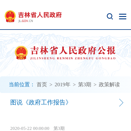
新
窗
口
打
开
无
障
碍
说
明
页
面,
当前位置：
首页
>
2019年
>
第3期
>
政策解读
按
Alt
加
图说《政府工作报告》
波
浪
键
2020-05-22 00:00:00
第3期
打