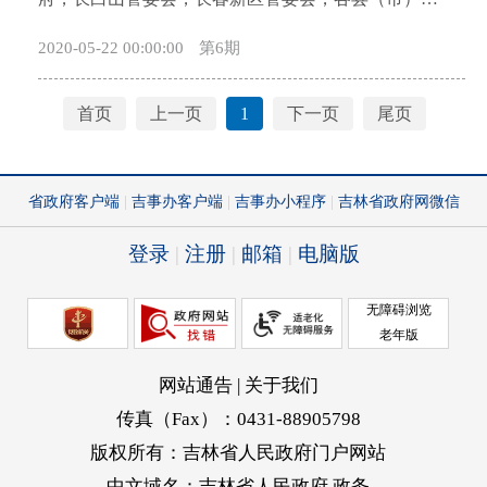
（一）指导思想。 以习近平新时代中国特色社会
民政府，省政府各厅委办、各直属机构： 《吉林
2020-05-22 00:00:00
第6期
主义思想为指导，全面贯彻党的十九大精神，深入学
省加快特色产业小镇创建实施方案》已经省政府同
习领会习近平总书记在东北三省考察、主持召开深入
意，现印发给你们，请认真贯彻实施。 吉林
推进东北振兴座谈会重要讲话精神，认真落实党中
省人民政府办公厅 2019年2月3日 吉林
首页
上一页
1
下一页
尾页
央、国务院决策部署，按照省委、省政府总体要求，
省加快特色产业小镇创建实施方案 为深入贯
以实施创新驱动发展战略和乡村振兴战略为引领，以
彻党的十九大精神和大力实施乡村振兴战略，正确指
提高农业综合效益和竞争力为目标，依靠科技创新推
导我省特色产业小镇健康发展，在总结省级示范城镇
动农业农村的现代化，深入推进农业供给侧结构性改
成功实践的基础上，学习借鉴浙江经验，加快创建一
革，充分发挥创新优势，集聚创新资源，大力发展农
批特色产业小镇，发挥吉林省特色资源优势，培育特
业高新技术产业，着力打造农业创新驱动发展的先行
色产业，形成新的经济增长点，促进县域经济发展，
区和农业供给侧结构性改革的试验区。 （二）基
特制定本方案。 一、创建标准 （一）有鲜明
本原则。 坚持创新驱动。以科技创新为引领，着
的聚焦产业。突出一镇一主业，落地项目、引进的企
力培育一批农业高新技术企业，构建以企业为主体的
业要围绕主导产业实施，延长产业链条，形成上下游
创新体系，发展新型农业经营主体，切实提高土地产
配套、具有一定规模的产业。 （二）有高水平的
出率、资源利用率和劳动生产率。促进农业科技成果
规划。规划要符合当地城镇体系规划、土地利用总体
集成、转化、示范，大力发展农业高新技术产业，培
规划、主体功能区规划、国家及省有关生态环保要求
育农业农村发展新动能。 坚持深化改革。以深化
和保护区相关规定等，突出特色、产城融合、多规合