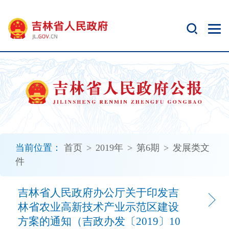
新
窗
口
打
开
无
障
碍
说
明
页
面,
当前位置：
首页
>
2019年
>
第6期
>
发展类文
按
件
Alt
加
波
吉林省人民政府办公厅关于印发吉
浪
林省农业高新技术产业示范区建设
键
方案的通知（吉政办发〔2019〕10
打