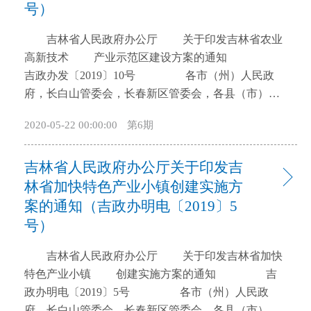
号）
开
导
吉林省人民政府办公厅 关于印发吉林省农业
盲
高新技术 产业示范区建设方案的通知
模
吉政办发〔2019〕10号 各市（州）人民政
式
府，长白山管委会，长春新区管委会，各县（市）人
民政府，省政府各厅委办、各直属机构： 《吉林
2020-05-22 00:00:00
第6期
省农业高新技术产业示范区建设方案》已经省政府同
意，现印发给你们，请认真贯彻落实。 吉林
吉林省人民政府办公厅关于印发吉
省人民政府办公厅 2019年1月22日 吉林
省农业高新技术产业示范区建设方案 为贯彻
林省加快特色产业小镇创建实施方
落实《国务院办公厅关于推进农业高新技术产业示范
案的通知（吉政办明电〔2019〕5
区建设发展的指导意见》（国办发〔2018〕4号）和
号）
《国家农业高新技术产业示范区建设工作指引》（国
科发农〔2018〕150号）精神，加快我省农业高新技术
吉林省人民政府办公厅 关于印发吉林省加快
产业示范区建设发展，大力发展农业高新技术产业，
特色产业小镇 创建实施方案的通知 吉
进一步提高我省农业综合效益和竞争力，推进农业农
政办明电〔2019〕5号 各市（州）人民政
村现代化，制定如下方案。 一、总体要求
府，长白山管委会，长春新区管委会，各县（市）人