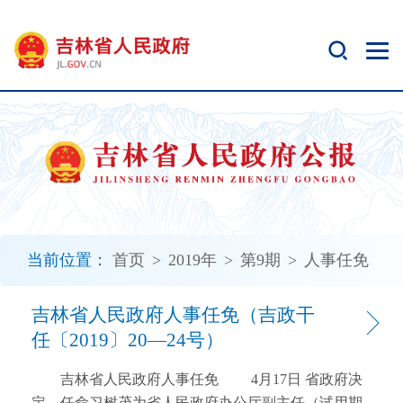
新
窗
口
打
开
无
障
碍
说
明
页
面,
当前位置：
首页
>
2019年
>
第9期
>
人事任免
按
Alt
加
吉林省人民政府人事任免（吉政干
波
任〔2019〕20—24号）
浪
键
吉林省人民政府人事任免 4月17日 省政府决
打
定，任命习树茂为省人民政府办公厅副主任（试用期