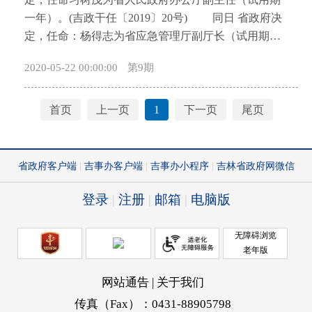
开
一年）。(吉政干任〔2019〕20号) 同日 省政府决
导
定，任命：杨得志为省应急管理厅副厅长（试用期一
盲
年）；韩俊华为省体育局副局长（列宋海友前）。免
模
2020-05-22 00:00:00
第9期
去：邹积新的省审计厅副厅长职务；张振英的省体育
式
局副局长职务；杨得志的省应急管理厅副巡视员职
务。(吉政干任〔2019〕21号) 同日 省政府决定，
首页
上一页
1
下一页
尾页
任命张振英为省残疾人联合会副理事长（列万宇
后）；免去韩俊华的省残疾人联合会副理事长职务。
(吉政干任〔2019〕22号) 同日 省政府决定，建议
邹积新为吉林银行监事长人选（正行长级）。请按有
关法律规定办理。(吉政干任〔2019〕23号) 4月29
日 省政府决定，任命张危宁为省科学技术厅副巡视
员；免去魏连章的省住房和城乡建设厅副厅长职务。
(吉政干任〔2019〕24号)