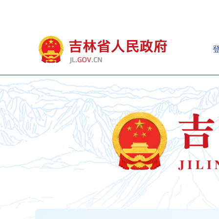
新
窗
口
打
开
无
障
碍
说
明
页
面,
按
Alt
加
波
浪
键
打