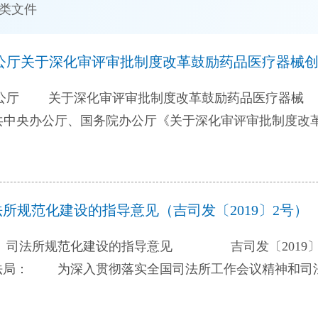
类文件
公厅关于深化审评审批制度改革鼓励药品医疗器械
办公厅 关于深化审评审批制度改革鼓励药品医疗
《意见》），加快推进医药产业新旧动能转换，激发医药产业
我省实际情况，提出以下实施意见。 一、深入推进临
疗机构、医学研究机构、医药高等院校参与临床试验，不
所规范化建设的指导意见（吉司发〔2019〕2号）
引进国内外知名企业、药品研发机构及合同研究组织（C
验需求。 （二）提升临床试验水平。鼓励省内医疗机
指导意见 吉司发〔2019〕2号 各市（州）
床试验研究者，加强能力建设和信息化建设，提高临床试
法局： 为深入贯彻落实全国司法所工作会议精神和司
展临床试验奖励办法，完善单位绩效工资分配激励机制，
工作水平，充分发挥司法所在基层法治建设中的重要作用
新活动，对临床试验研究者在职务提升、职称晋升等方面
范化建设的重要性和紧迫性 司法所是司法行政系统最