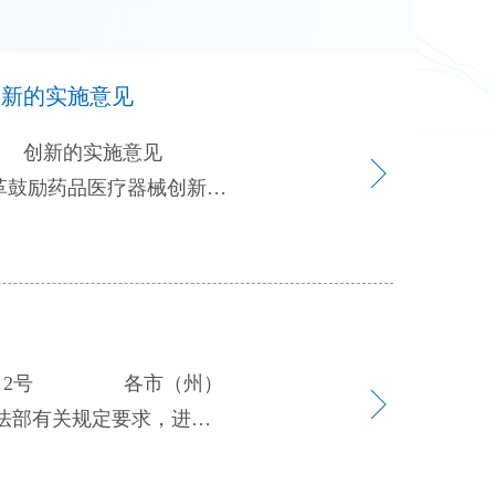
创新的实施意见
器械 创新的实施意见
创新活力，促进我省医药产
床试验管理改革 （一）
断培育新的临床试验机构。
RO）参与临床试验机构建
构设立专职临床试验部
验质量，将临床试验的条件
法部有关规定要求，进一
保障临床试验研究者收入水
，提出以下指导意见。
与临床医生一视同仁。开展
基层单位，是推进基层