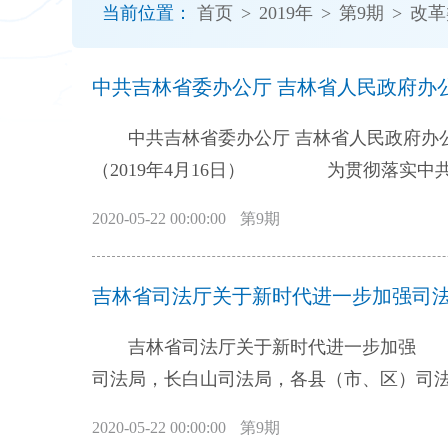
当前位置：
首页
>
2019年
>
第9期
>
改革
开
导
盲
中共吉林省委办公厅 吉林省人民政府办
模
式
中共吉林省委办公厅 吉林省人民政府
（2019年4月16日） 为贯彻落实中共中央办公厅、国务院办公厅《关于深化审评审批制度改革鼓励药品医疗器械创新的
意见》（厅字〔2017〕42号，以下简称
2020-05-22 00:00:00
第9期
业高质量发展，满足公众用药需求，结合
扩充临床试验资源。支持省内符合条件的医
吉林省司法厅关于新时代进一步加强司法
鼓励社会资本在我省投资设立临床试验机构，
设和管理，拓宽临床试验渠道，满足临床试
吉林省司法厅关于新时代进一步加强 司法所规范化建设的
门，引进高水平专业人才，配备职业化的临
司法局，长白山司法局，各县（市、区）司
与能力纳入医疗机构等级评审。研究制订开
步加强司法所规范化建设，全面提升司法所
平。鼓励临床医生参与药品医疗器械技术创
2020-05-22 00:00:00
第9期
一、充分认识新时代进一步加强司法所规