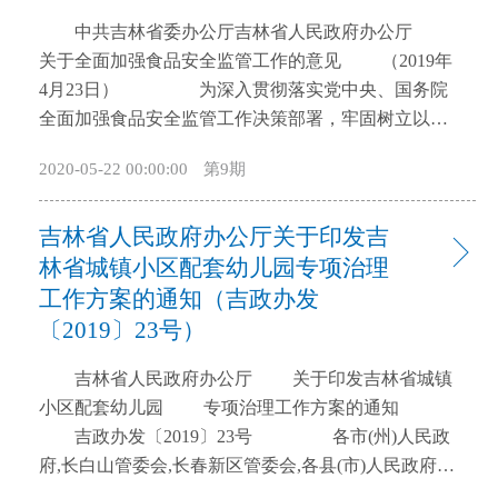
开
中共吉林省委办公厅吉林省人民政府办公厅
导
关于全面加强食品安全监管工作的意见 （2019年
盲
4月23日） 为深入贯彻落实党中央、国务院
模
全面加强食品安全监管工作决策部署，牢固树立以人
式
民为中心的发展理念，严格落实习近平总书记“四个最
2020-05-22 00:00:00
第9期
严”要求，实施食品安全战略，构建长效机制，落实监
管责任，进一步提升人民群众对食品安全工作的满意
吉林省人民政府办公厅关于印发吉
度和放心度，依据《中华人民共和国食品安全法》，
结合我省实际，制定本意见。 一、健全食品安全
林省城镇小区配套幼儿园专项治理
责任体系 （一）夯实属地管理责任。全面落实
工作方案的通知（吉政办发
《地方党政领导干部食品安全责任制规定》，各级党
〔2019〕23号）
委、政府对本地区的食品安全工作负总责，统一领
导、组织、协调本地区食品安全工作,主要负责人是本
吉林省人民政府办公厅 关于印发吉林省城镇
地区食品安全工作第一责任人，班子其他成员对分管
小区配套幼儿园 专项治理工作方案的通知
（含协管、联系）行业或者领域内的食品安全工作负
吉政办发〔2019〕23号 各市(州)人民政
责。完善食品安全应急体系，妥善应对处置食品安全
府,长白山管委会,长春新区管委会,各县(市)人民政府,
突发事件，有效防范区域性、系统性食品安全风险，
省政府各厅委办、各直属机构: 《吉林省城镇小区