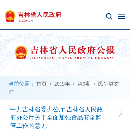
新
窗
口
打
开
无
障
碍
说
明
页
面,
当前位置：
首页
>
2019年
>
第9期
>
民生类文
按
件
Alt
加
波
中共吉林省委办公厅 吉林省人民政
浪
府办公厅关于全面加强食品安全监
键
管工作的意见
打