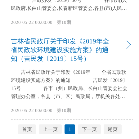
实施方案的通知》（国办发〔2018〕45号）要求，结
吉政办发〔2019〕30号 各市(州)人
合我省实际，制定本方案。 一、工作目标 务
民政府,长白山管委会,长春新区管委会,各县(市)人民政
实创新地探索省级统筹的“数字政府”新模式，统筹建
府,省政府各厅委办、各直属机构: 《吉林省全面
2020-05-22 00:00:00
第10期
设全省“云网一体”的信息化基础设施体系和全省一体
开展工程建设项目审批制度改革实施方案》已经省政
化网上政务服务体系，加快综合性实体政务大厅建
府同意，现印发给你们，请认真贯彻执行。
吉林省民政厅关于印发《2019年全
设，打造掌上能办、网上通办、政务大厅全程可办、
吉林省人民政府办公厅 2019年5月14日
线上线下融合的便民利企政务服务新模式。到2019年
吉林省全面开展工程建设项目 审批制度改革实施
省民政软环境建设实施方案》的通
底，重点领域和高频事项基本实现“一网、一门、一
方案 为贯彻落实《国务院办公厅关于全面开
知（吉民发〔2019〕15号）
次”。在“一网通办”方面，省级政务服务事项网上可办
展工程建设项目审批制度改革的实施意见》(国办发
吉林省民政厅关于印发《2019年 全省民政软
率不低于90%，市、县级政务服务事项网上可办率不
〔2019〕11号),全面开展工程建设项目审批制度改革，
环境建设实施方案》的通知 吉民发〔2019〕
低于70%；在“只进一扇门”方面，除对场地有特殊要
结合我省实际，制定本方案。 一、主要目标
15号 各市（州）民政局、长白山管委会社会
求的事项外，政务服务事项进驻综合性实体政务大厅
2019年6月底，政府投资项目全流程审批时间压缩至
管理办公室，各县（市、区）民政局，厅机关各处
基本实现“应进必进”，70%以上政务服务事项实现“一
100个工作日以内，一般社会投资项目全流程审批时间
（室）、直属事业单位： 现将《2019年全省民政
窗”分类受理；在“只跑一次”方面，企业和群众到政府
压缩至80个工作日以内，省和各市（州）初步建成工
2020-05-22 00:00:00
第10期
软环境建设实施方案》印发给你们，请结合工作实
办事提供的材料减少60%以上，省、市、县各级100个
程建设项目审批制度框架和审批管理系统。2019年12
际，认真抓好落实。 吉林省民政厅
高频事项实现“只跑一次”。 二、主要任务
月底，完善工程建设项目审批管理系统，与相关系统
2019年3月11日 2019年全省民政软环境建设
（一）加快建设统筹集约“云网一体”的信息化基础设
平台互联互通。2020年9月底，建立全省统一完善的工
首页
上一页
1
下一页
尾页
实施方案 为深入贯彻落实《中共吉林省委吉
施体系。 1.加快建设省级统筹的“吉林祥云”大数
程建设项目审批管理体系。 二、统一审批流程