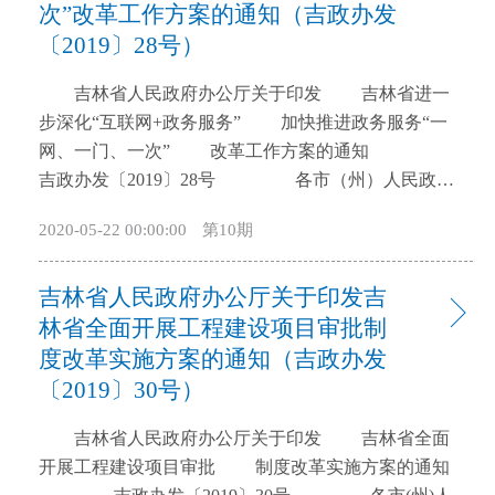
次”改革工作方案的通知（吉政办发
开
〔2019〕28号）
导
盲
吉林省人民政府办公厅关于印发 吉林省进一
模
步深化“互联网+政务服务” 加快推进政务服务“一
式
网、一门、一次” 改革工作方案的通知
吉政办发〔2019〕28号 各市（州）人民政
府，长白山管委会，长春新区管委会，各县（市）人
2020-05-22 00:00:00
第10期
民政府，省政府各厅委办、各直属机构： 《吉林
省进一步深化“互联网+政务服务”加快推进政务服务
吉林省人民政府办公厅关于印发吉
“一网、一门、一次”改革工作方案》已经省政府同
意，现印发给你们，请认真贯彻执行。 吉林
林省全面开展工程建设项目审批制
省人民政府办公厅 2019年4月30日 吉林
度改革实施方案的通知（吉政办发
省进一步深化“互联网+政务服务” 加快推进政务
〔2019〕30号）
服务“一网、一门、一次”改革工作方案 为深
入贯彻落实《国务院办公厅关于印发进一步深化“互联
吉林省人民政府办公厅关于印发 吉林省全面
网+政务服务”推进政务服务“一网、一门、一次”改革
开展工程建设项目审批 制度改革实施方案的通知