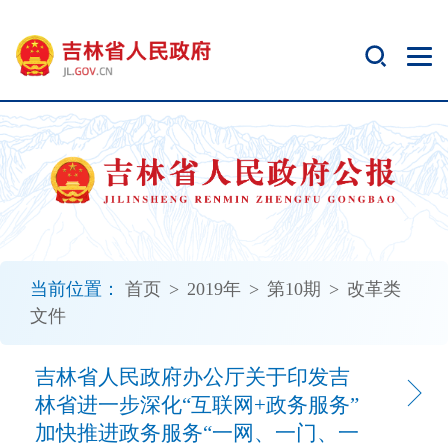
新
窗
口
打
开
无
障
碍
说
明
页
面,
当前位置：
首页
>
2019年
>
第10期
>
改革类
按
文件
Alt
加
波
吉林省人民政府办公厅关于印发吉
浪
林省进一步深化“互联网+政务服务”
键
加快推进政务服务“一网、一门、一
打