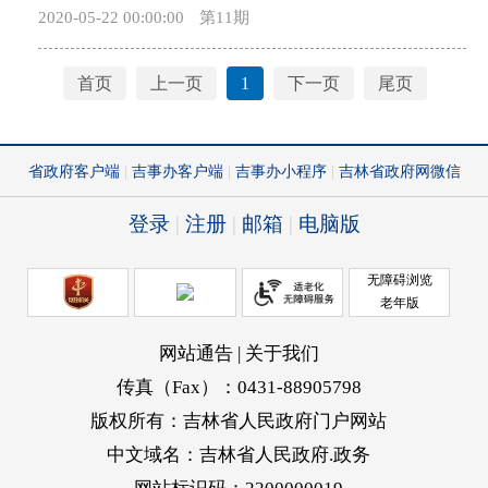
2020-05-22 00:00:00
第11期
的方式保护创新，以改革的思维解决知识产权审判领
彻落实《吉林省人民政府关于建立涉农资金统筹整合
域面临的问题和困难。全面总结知识产权司法保护审
长效机制的实施意见》（吉政发〔2018〕28号），进
判工作经验，以激励创新为出发点，有针对性地灵活
一步加强对我省涉农资金统筹整合工作的组织领导，
首页
上一页
1
下一页
尾页
适用诉讼规则、适当放宽权利人证明标准，通过司法
省政府决定成立吉林省涉农资金统筹整合工作领导小
保护领域的改革创新，为吉林省知识产权保护持续健
组。现将领导小组组成人员名单通知如下： 组
康发展提供动力源泉。 3.坚持开放发展。坚持国
长：吴靖平 副省长 副组长：李 悦 副省长 成
际眼光和世界眼光，既立足国情省情，又尊重国际规
员：李继东 省政府副秘书长 冯喜亮 省政府副秘
则，借鉴国际上知识产权司法保护的成功经验，密切
书长 谢忠岩 省财政厅厅长 田富英 省发展改
关注吉林省知识产权保护在“一带一路”倡议实施过程
革委副主任 王学志 省财政厅总会计师 王顺
中出现的新矛盾、新问题，坚持营造保障创新、开放
军 省自然资源厅巡视员 张 和 省水利厅副厅长
共享的市场环境，积极构建具有吉林特色的知识产权
夏 季 省农业农村厅副厅长 徐彩晶 省政务服
司法保护新模式。 4.突出保护重点。结合吉林高
务和数字化局总工程师 孙光芝 省林草局副局长
质量发展内在要求，以优化营商环境为重点，切实提
孙晓峰 省畜牧局副局长 吉林省涉农资金统筹
高知识产权司法保护能力和水平。坚持权利平等、机
整合工作领导小组办公室设在省财政厅，办公室主任
会平等和规则平等，用好用足知识产权保护的相关法
由省财政厅厅长谢忠岩兼任。领导小组办公室不刻制
律法规和司法政策，加大对知识产权侵权违法行为的
印章，工作行文时由省财政厅代章。 此项工作完
惩治力度，推动新旧动能转换，积极服务“数字吉林”
成后，领导小组自行撤销，不再另行发文。