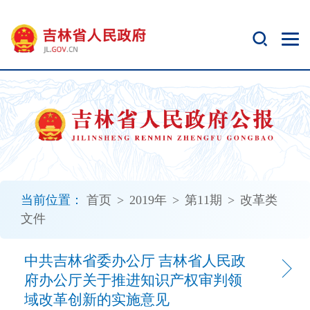
新
窗
口
打
开
无
障
碍
说
明
页
面,
当前位置：
首页
>
2019年
>
第11期
>
改革类
按
文件
Alt
加
波
中共吉林省委办公厅 吉林省人民政
浪
府办公厅关于推进知识产权审判领
键
域改革创新的实施意见
打