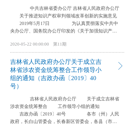
开
中共吉林省委办公厅 吉林省人民政府办公厅
导
关于推进知识产权审判领域改革创新的实施意见
盲
2019年5月17日 为认真贯彻落实中共中
模
央办公厅、国务院办公厅印发的《关于加强知识产权
式
审判领域改革创新若干问题的意见》精神，根据我省
2020-05-22 00:00:00
第11期
知识产权审判工作实际，制定本实施意见。 一、
以习近平新时代中国特色社会主义思想为指导，全面
吉林省人民政府办公厅关于成立吉
深化吉林省知识产权审判领域改革创新 1.坚持以
习近平新时代中国特色社会主义思想为指导。紧紧围
林省涉农资金统筹整合工作领导小
绕“努力让人民群众在每一个司法案件中感受到公平正
组的通知（吉政办函〔2019〕40
义”目标，坚持司法为民、公正司法工作主线，牢固树
号）
立保护知识产权就是保护创新的理念，不断深化知识
产权审判领域改革，充分发挥知识产权保护的司法主
吉林省人民政府办公厅 关于成立吉林省
导作用，优化科技创新法治环境，推动实施创新驱动
涉农资金统筹整合 工作领导小组的通知
发展战略，为实现吉林高质量发展提供有力司法服务
吉政办函〔2019〕40号 各市（州）人民
和保障。 2.坚持创新保护。解放思想，实事求
政府，长白山管委会，长春新区管委会，各县（市）
是，遵循审判规律，以创新的方法激励创新，以创新
人民政府，省政府各厅委办、各直属机构： 为贯