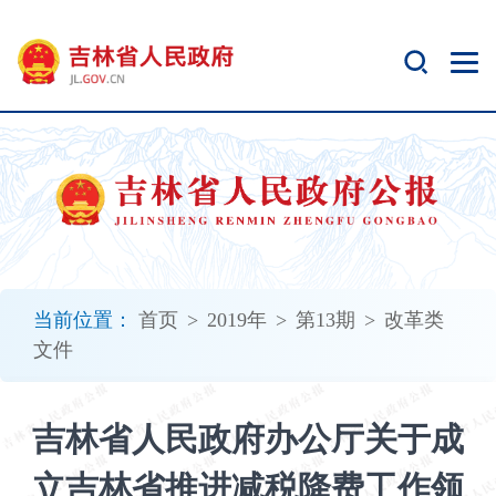
新
窗
口
打
开
无
障
碍
说
明
页
面,
当前位置：
首页
>
2019年
>
第13期
>
改革类
按
文件
Alt
加
波
吉林省人民政府办公厅关于成
浪
键
立吉林省推进减税降费工作领
打