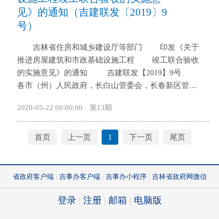
长: 吴靖平 副省长 副组长: 石玉钢 副省
成)开展与国家收费公路系统联调联试,联网运行,实现
见》的通知（吉建联发〔2019〕9
长 侯淅珉 副省长 刘金波 副省长 李 悦
新旧系统切换。(省交通运输厅、吉高集团负责,2019年
号）
副省长 朱天舒 副省长 成员: 李继东 省政
12月底前完成) (二)加快推进ETC推广应用。制定
府副秘书长 张凯明 省政府副秘书长 吴胜丰
推动吉林省高速公路ETC发展应用实施方案。(省交通
吉林省住房和城乡建设厅等部门 印发《关于
省政府副秘书长 冯喜亮 省政府副秘书长 省
运输厅负责,2019年6月底前完成)实现机动车注册登记
推进房屋建筑和市政基础设施工程 竣工联合验收
政府副秘书长 贾树城 省政府副秘书长 徐
信息共享,便利车辆安装ETC车载装置。(省公安厅、省
的实施意见》的通知 吉建联发【2019】9号
亮 省政府副秘书长 安桂武 省发展改革委主任
交通运输厅负责,2019年7月底前完成)组织机关事业单
各市（州）人民政府，长白山管委会，长春新区管委
霍 岩 省工业和信息化厅厅长 张 毅 省司
位公务用车、国有企业车辆及救护车、消防车、警车
会，梅河口市、公主岭市人民政府，各县（市）人民
2020-05-22 00:00:00
第13期
法厅厅长 谢忠岩 省财政厅厅长 吴 兰 省人
等特种车辆率先完成ETC安装。(省管局、省财政厅、
政府： 《关于推进房屋建筑和市政基础设施工程
力资源社会保障厅厅长 李相国 省自然资源厅厅长
省公安厅、省国资委及各市〔州〕、县〔市〕政府按
竣工联合验收的实施意见》已经省政府常务会议讨论
孙 铁 省生态环境厅厅长 孙众志 省住房城
职责分工负责,省交通运输厅、吉高集团配合,2019年7
通过，现发给你们，请认真贯彻落实。
首页
上一页
1
下一页
尾页
乡建设厅厅长 王振才 省交通运输厅厅长 韩
月底前完成)加快推进高速公路ETC国产密码算法迁移
吉林省住房和城乡建设厅 吉林省自然资源厅
沐恩 省水利厅党组书记 杨安娣 省文化和旅游厅
工程。(省交通运输厅、吉高集团负责,2019年10月底前
吉林省应急管理厅 吉林省市场监督管理厅
厅长 省应急厅厅长 刘化文 省市场监管厅厅
完成)组织发行单位、金融保险机构及其他合作机构多
吉林省人民防空办公室 吉林省政务服务和数
长 王成胜 省广电局局长 王涌慧 省人防办主
渠道发行,加大互联网发行力度,鼓励发行机构通过银行
字化建设管理局 吉林省通信管理局 吉林省气
任 宋 刚 省政务服务和数字化局局长 金喜
业统一APP云闪付开展发行工作,提高绑定ETC工作效
象局 国网吉林电力有限公司 2019年2月19日
双 省林草局局长 张伟汉 省地矿局局长 劳晶
率和质量。(吉高集团负责,人民银行长春中心支行、吉
关于推进房屋建筑和市政基础 设施工程