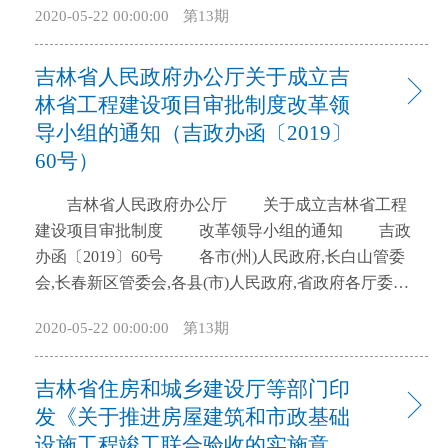
2020-05-22 00:00:00
第13期
政府决定成立吉林省推进减税降费工作领导小组。现
速公路ETC发展应用工作的通知》(交办公路明电
将领导小组组成人员名单通知如下: 组 长：
〔2019〕45号)要求,确保我省取消高速公路省界收费站
吉林省人民政府办公厅关于成立吉
吴靖平 副省长 副组长： 冯喜亮 省政府副秘
工作顺利实施,制定本方案。 一、总体要求
书长 成 员： 谢忠岩 省财政厅厅长 孙德
林省工程建设项目审批制度改革领
按照“远近结合、统筹谋划,科学设计、有序推进,安全
华 省发展改革委巡视员 吴 兰 省人力资源社会保
稳定、提效降费”的原则,到2019年底,取消我省与辽
导小组的通知（吉政办函〔2019〕
障厅厅长 刘顺昌 省市场监管厅副厅长 毕克
宁、黑龙江、内蒙古三省区共计11处高速公路省界收
60号）
千 省政务服务和数字化局副局长 谢 文 省税务局
费站。大力推广电子不停车收费系统(ETC)应用,到
党委书记 吉林省推进减税降费工作领导小组办公
吉林省人民政府办公厅 关于成立吉林省工程
2019年底,全省汽车ETC安装率达到80%以上,通行高速
室设在省财政厅,办公室主任由省财政厅厅长谢忠岩兼
建设项目审批制度 改革领导小组的通知 吉政
公路车辆的ETC使用率达到90%以上,提升人民群众的
任。领导小组办公室不刻制印章,工作行文时由省财政
办函〔2019〕60号 各市(州)人民政府,长白山管委
获得感、幸福感、安全感。 二、重点任务
厅代章。 吉林省人民政府办公厅 2019年4月
会,长春新区管委会,各县(市)人民政府,省政府各厅委
(一)加快建设完善高速公路收费体系。按照国家取消
16日
办、各直属机构: 为贯彻落实《国务院办公厅关于
高速公路省界收费站总体技术方案、工程建设方案、
2020-05-22 00:00:00
第13期
全面开展工程建设项目审批制度改革的实施意见》(国
运营和服务规则、网络安全防护体系建设要求,完成高
办发〔2019〕11号)要求,加快推进我省工程建设项目审
速公路省级联网收费中心、分中心、收费站、收费车
吉林省住房和城乡建设厅等部门印
批制度改革工作,省政府决定成立吉林省工程建设项目
道、ETC门架系统的硬件及软件标准化建设改造,以及
审批制度改革领导小组。现将领导小组组成人员名单
发《关于推进房屋建筑和市政基础
全省高速公路通信系统升级、拆除省界收费站等工
通知如下: 组长: 景俊海 省长 常务副组
程。(省交通运输厅、吉高集团负责,2019年10月底前完
设施工程竣工联合验收的实施意