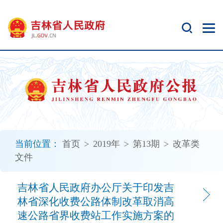
新
窗
口
打
开
无
障
碍
说
明
页
面,
当前位置：
首页
>
2019年
>
第13期
>
改革类
按
文件
Alt
加
波
吉林省人民政府办公厅关于印发吉
浪
林省深化收费公路体制改革取消高
键
速公路省界收费站工作实施方案的
打