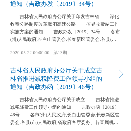
通知（吉政办发〔2019〕34号）
开
导
吉林省人民政府办公厅关于印发吉林省 深化
盲
收费公路制度改革取消高速公路 省界收费站工作
模
实施方案的通知 吉政办发〔2019〕34号 各市
式
(州)人民政府,长白山管委会,长春新区管委会,各县(市)
人民政府,省政府各厅委办、各直属机构: 《吉林
2020-05-22 00:00:00
第13期
省深化收费公路制度改革取消高速公路省界收费站工
作实施方案》已经省政府同意,现印发给你们,请结合实
吉林省人民政府办公厅关于成立吉
际,认真抓好落实。 吉林省人民政府办公厅
2019年6月27日 (此件公开发布) 吉林省深化
林省推进减税降费工作领导小组的
收费公路制度改革 取消高速公路省界收费站工作
通知（吉政办函〔2019〕46号）
实施方案 为深入贯彻落实《国务院办公厅关于印
吉林省人民政府办公厅关于成立 吉林省推进
发深化收费公路制度改革取消高速公路省界收费站实
减税降费工作领导小组的通知 吉政办函〔2019〕
施方案的通知》(国办发〔2019〕23号)精神,按照《交
46号 各市(州)人民政府,长白山管委会,长春新区管
通运输部关于认真做好深化收费公路制度改革取消高
委会,各县(市)人民政府,省政府各厅委办、各直属机构:
速公路省界收费站有关工作的通知》(交公路明电
为进一步加强对我省减税降费工作的组织领导,省
〔2019〕3号)和《交通运输部办公厅关于大力推动高