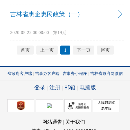
污染防治攻坚战提供重要的物质和技术基础，经省政
省健康水平达到全国中上水平。 到2030年，全民
吉林省惠企惠民政策（一）
府同意，现就加快推进我省环保产业振兴发展提出如
健康素养水平大幅提升，健康生活方式基本普及，居
下意见。 一、加快推进环保产业集聚发展 支
民主要健康影响因素得到有效控制，重大慢性病过早
持长春市、吉林市等地区率先整合产业链资源，依托
死亡率明显降低，人均健康预期寿命得到较大提高，
2020-05-22 00:00:00
第19期
现有国家级、省级开发区（工业集中区），引导本省
居民主要健康指标水平与全国同步进入高收入国家行
龙头骨干企业或引进域外资本，建设集研发、设计、
列，健康公平基本实现。 二、落实措施
首页
上一页
1
下一页
尾页
生产、运营于一体的环境治理装备制造园区和从环境
（一）全方位干预健康影响因素。 1.实施健康知
咨询到环境污染第三方治理的“一站式”环境服务业产
识普及行动。落实健康素养促进行动项目，组建健康
业园区。支持园区建设专业企业孵化器、加速器等产
科普专家库，开展健康巡讲及健康科普宣传，制作健
业化平台。创业孵化基地等“双创”平台优先对环保产
康科普和健康扶贫公益广告。落实全民健康生活方式
业企业提供孵化服务。（省商务厅、省生态环境厅、
促进计划项目，开展健康核心信息传播和“健康吉林大
省工业和信息化厅按职责分工负责，各市〔州〕、县
课堂”活动。鼓励有条件的省直媒体和地方媒体与卫生
〔市〕政府负责落实） 二、培育壮大龙头骨干企
健康部门合办优质健康科普类节目、栏目。做好基本
业 鼓励中小型环保企业集中发展，形成具有较强
公共卫生服务健康教育项目，在基层场所提供健康教
辐射带动作用的龙头骨干企业。支持现有环境治理和
育资料，开展健康教育讲座和健康咨询活动，并通过
生态保护领域国有企业，改组成立环保领域国有资本
手机及网络媒体宣传普及健康知识。（省卫生健康委
投资公司。鼓励省外专业化环保公司在我省注册建立
负责，省委宣传部、省委网信办、省教育厅、省科技