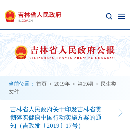
新
窗
口
打
开
无
障
碍
说
明
页
面,
当前位置：
首页
>
2019年
>
第19期
>
民生类
按
文件
Alt
加
波
吉林省人民政府关于印发吉林省贯
浪
彻落实健康中国行动实施方案的通
键
知（吉政发〔2019〕17号）
打