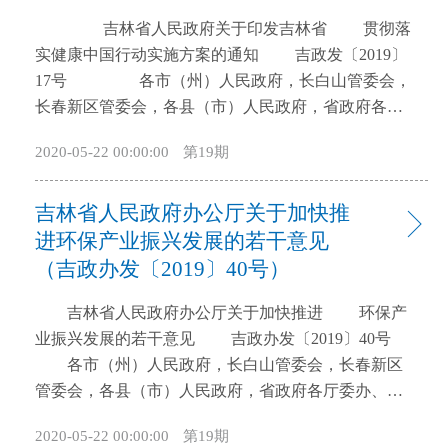
开
吉林省人民政府关于印发吉林省 贯彻落
导
实健康中国行动实施方案的通知 吉政发〔2019〕
盲
17号 各市（州）人民政府，长白山管委会，
模
长春新区管委会，各县（市）人民政府，省政府各厅
式
委办、各直属机构： 现将《吉林省贯彻落实健康
2020-05-22 00:00:00
第19期
中国行动实施方案》印发给你们，请认真贯彻实施。
吉林省人民政府 2019年9月24日 吉
吉林省人民政府办公厅关于加快推
林省贯彻落实健康中国行动实施方案 为贯彻落实
《国务院关于实施健康中国行动的意见》（国发
进环保产业振兴发展的若干意见
〔2019〕13号），全面实施健康中国行动，结合《“健
（吉政办发〔2019〕40号）
康吉林2030”规划纲要》，制定本方案。 一、总
吉林省人民政府办公厅关于加快推进 环保产
体目标 到2022年，全省基本建立以人民健康为中
业振兴发展的若干意见 吉政办发〔2019〕40号
心的健康促进政策体系，将健康融入所有政策，全民
各市（州）人民政府，长白山管委会，长春新区
健康素养水平稳步提高，健康生活方式加快推广，重
管委会，各县（市）人民政府，省政府各厅委办、各
大慢性病发病率上升趋势得到遏制，重点传染病、严
直属机构： 为进一步加强生态文明建设，推进供
重精神障碍、地方病、职业病得到有效防控，致残和
2020-05-22 00:00:00
第19期
给侧结构性改革，培育新的经济增长点，为打好打赢
死亡风险逐步降低，重点人群健康状况显著改善，全