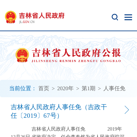
新
窗
口
打
开
无
障
碍
说
明
页
面,
当前位置：
首页
>
2020年
>
第1期
>
人事任免
按
Alt
加
吉林省人民政府人事任免（吉政干
波
任〔2019〕67号）
浪
键
吉林省人民政府人事任免 2019年
打
12月26日 省政府决定，任命李春然为省人民政府驻深