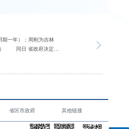
号） 同日 省政府决定，
去王坤的省畜牧业管理局局
员；张宏明晋升为省粮食和
学院（中国农业科技东北创
科技东北创新中心）院长
去邵汉明的省社会科学院院
一年）。（吉政干任
省区市政府
其他链接