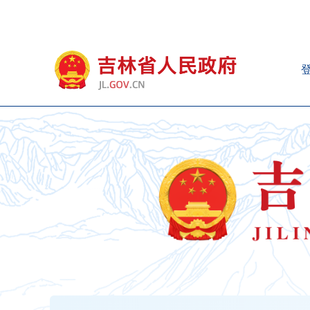
新
窗
口
打
开
无
障
碍
说
明
页
面,
按
Alt
加
波
浪
键
打