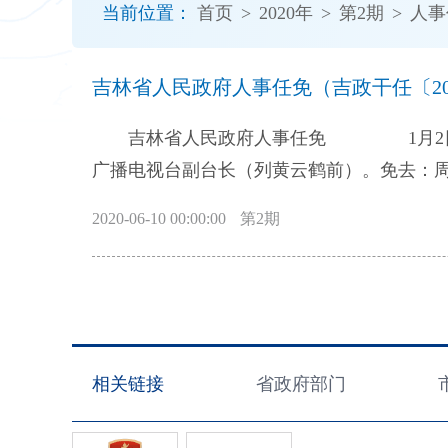
当前位置：
首页
>
2020年
>
第2期
>
人事
开
导
盲
吉林省人民政府人事任免（吉政干任〔202
模
式
吉林省人民政府人事任免 1月2日 省政府决定,任命：李天罡为省广播电视局副局长（试用期一年）；周刚为吉林
广播电视台副台长（列黄云鹤前）。免去：周
免去张伟汉的省地质矿产勘查开发局局长职务
2020-06-10 00:00:00
第2期
长职务。（吉政干任〔2020〕3号） 1月
物资储备局一级巡视员。（吉政干任〔202
新中心）院长（主任）；梁仁哲为省经济管
（主任）职务。（吉政干任〔2020〕5号
长职务。（吉政干任〔2020〕6号） 同
相关链接
省政府部门
〔2020〕7号）