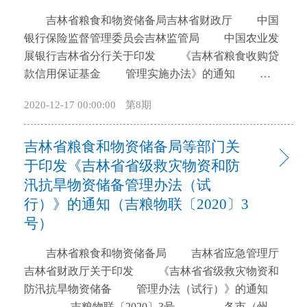
开
吉林省粮食和物资储备局吉林省财政厅 中国
导
银行保险监督管理委员会吉林监管局 中国农业发
盲
展银行吉林省分行关于印发 《吉林省粮食收购贷
模
款信用保证基金 管理实施办法》的通知
式
吉粮财联〔2020〕12号 各市（州）、县
2020-12-17 00:00:00
第8期
（市、区）粮食和储备局、财政局、银保监分局、农
发行分（支）行、有关商业银行、基金管理人：
吉林省粮食和物资储备局等部门关
按照国家和省政府关于按市场化方式建立完善粮食信
用保证基金工作要求，经省粮食和储备局、省财政
于印发《吉林省省级救灾物资和防
厅、吉林银保监局、省农发行四部门共同研究，制定
汛抗旱物资储备管理办法（试
了《吉林省粮食收购贷款信用保证基金管理实施办
行）》的通知（吉粮物联〔2020〕3
法》，现印发给你们，请认真学习，抓好贯彻落实，
号）
切实利用好基金增信贷款政策，解决企业“有钱收粮”
和农民“卖粮难”问题。 吉林省粮食和物资储
吉林省粮食和物资储备局 吉林省应急管理厅
备局 吉林省财政厅 中国银行保险监督管理委
吉林省财政厅关于印发 《吉林省省级救灾物资和
员会吉林监管局 中国农业发展银行吉林省分行
防汛抗旱物资储备 管理办法（试行）》的通知
2020年2月24日 吉林省粮食收购贷款信
吉粮物联〔2020〕3号 各市（州）