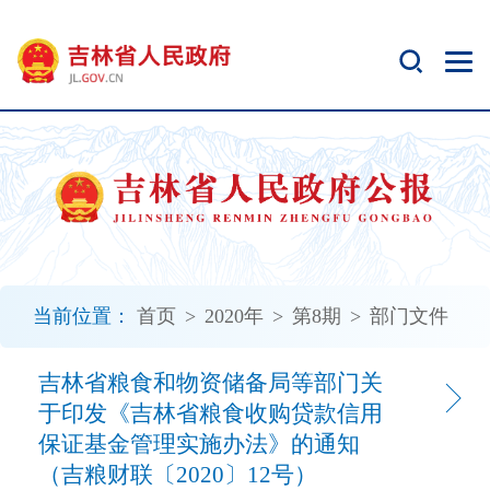
新
窗
口
打
开
无
障
碍
说
明
页
面,
当前位置：
首页
>
2020年
>
第8期
>
部门文件
按
Alt
加
吉林省粮食和物资储备局等部门关
波
于印发《吉林省粮食收购贷款信用
浪
保证基金管理实施办法》的通知
键
（吉粮财联〔2020〕12号）
打