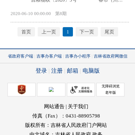
用保证基金管理实施办法 为进一步做好吉林
粮食和物资储备局、应急管理局、财政局，长白山管
2020-06-10 00:00:00
第8期
省粮食收购贷款信用保证基金（以下简称“信保基
委会应急管理局、财政局，各县（市、区）粮食和物
金”）管理，保障运行安全，有效解决农民“卖粮难”问
资储备局、应急管理局、财政局： 为规范省级救
题，促进信保基金增信贷款业务健康发展，根据中国
灾物资和防汛抗旱物资储备管理工作，提高应急救灾
首页
上一页
1
下一页
尾页
农业发展银行 财政部 中国银行业监督管理委员会 国
物资保障能力，依据相关法律法规，省粮食和储备
家粮食局《关于印发〈建立东北地区玉米收购贷款信
局、省应急管理厅、省财政厅制定了《吉林省省级救
用保证基金实施方案〉的通知》（农发银发〔2016〕
灾物资和防汛抗旱物资储备管理办法（试行）》，现
302号）、国家发改委等11部委联合下发的《关于认真
印发给你们，请遵照执行。 吉林省粮食和物
开展2019年度粮食安全省长责任制考核工作的通知》
资储备局 吉林省应急管理厅 吉林省财政厅
（发改粮食〔2019〕984号）精神，结合我省实际，现
2020年3月6日 吉林省省级救灾物资和防
就按市场化原则完善信保基金政策，制定本实施办
汛抗旱物资 储备管理办法（试行） 第
法。 第一章 总 则 第一条信保基金是指由政
一章 总 则 第一条为提高救灾和抢险应急能力，
府适当出资，引导符合条件的粮食企业共同出资设
保障受灾群众基本生活，满足抗洪抢险和抗旱减灾的
立，缴存于农发行账户，专项用于防范和缓释银行对
物资需求，规范省级救灾物资和防汛抗旱物资储备、
缴纳使用信用保证金企业发放贷款所形成的信贷风险
调用及经费管理，依据《中华人民共和国突发事件应
的引导性补偿资金。 第二条信保基金管理应遵循
对法》《中华人民共和国预算法》《中华人民共和国
政府主导、服务改革、企业自愿、银企合作、统一管
防洪法》《自然灾害救助条例》《中华人民共和国防