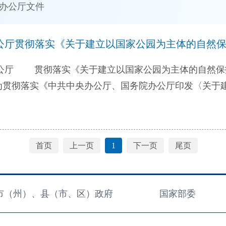
办公厅文件
公厅贯彻落实《关于建立以国家公园为主体的自然
厅 贯彻落实《关于建立以国家公园为主体的自然
〔2019〕42号，以下简称《指导意见》）精神，加快建
一、总体要求 以习近平新时代中国特色社会主义思想
贯彻落实习近平生态文明思想，认真落实《指导意见》原
首页
上一页
1
下一页
尾页
”战略布局，牢固树立新发展理念，以保护自然、服务人民
化监督管理，完善政策保障，提升生态功能，确保吉林省
为守护好吉林绿水青山、建设幸福美好吉林提供生态支撑
市（州）、县（市、区）政府
国家部委
公园体制试点，划定自然保护地边界，并与生态保护红线
保护地分类分级管理体制。到2025年，根据国家公园空