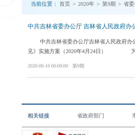
当前位置：
首页
>
2020年
>
第9期
>
省委
开
导
盲
中共吉林省委办公厅 吉林省人民政府办
模
式
中共吉林省委办公厅吉林省人民政府办公
见》实施方案（2020年4月24日） 为贯彻落实《中共中央办公厅、国务院办公厅印发〈关于建立以国家公园为主体的自
然保护地体系的指导意见〉的通知》（中办发
2020-06-10 00:00:00
第9期
省自然保护地体系，制定本实施方案。 
九大和十九届二中、三中、四中全会精神，
“五位一体”总体布局和协调推进“四个全面
题导向，理顺管理体制，创新运行机制，强
迹、自然景观和生物多样性得到系统性保护，
相关链接
省政府部门
然保护地发展规划，配合完成东北虎豹国家
保护地内建设项目负面清单，构建统一的自然