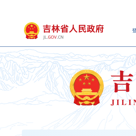
新
窗
口
打
开
无
障
碍
说
明
页
面,
按
Alt
加
波
浪
键
打