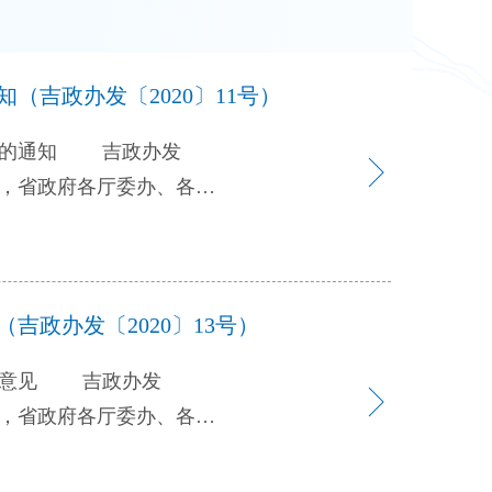
吉政办发〔2020〕11号）
案的通知 吉政办发
印发给你们，请结合实
政办发〔2020〕13号）
想为指导，全面贯彻落实
兴的战略部署，结合我省实
施意见 吉政办发
推动交通运输行业发展。
事项，稳步推进改革方案落
全”的战略要求，是促进
化、促进交通运输高质量
，提升农业机械化水平，提