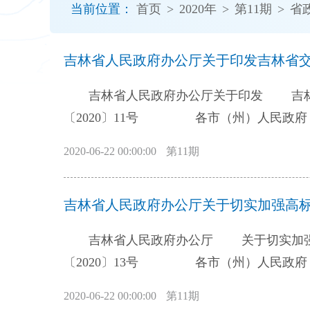
当前位置：
首页
>
2020年
>
第11期
>
省
开
导
盲
吉林省人民政府办公厅关于印发吉林省交
模
式
吉林省人民政府办公厅关于印发 吉林
〔2020〕11号 各市（州）人民政府，长白山管委会，长春新区管委会，各县（市）人民政府，省政府各厅委办、各直
属机构： 《吉林省交通运输领域财政事权
2020-06-22 00:00:00
第11期
际，认真贯彻落实。 吉林省人民政府办公厅 2020年3月30日 吉林省交通运输领域财政事权和 支出
责任划分改革方案 按照党中央、国务院和省委、省政府有关决策部署，现就全省交通运输领域财政事权和支出责任划
吉林省人民政府办公厅关于切实加强高标
分改革制定如下方案： 一、总体要求 
党的十九大和十九届二中、三中、四中全会
吉林省人民政府办公厅 关于切实加强
际情况，合理划分交通运输领域省与市县
〔2020〕13号 各市（州）人民政府，长白山管委会，长春新区管委会，各县（市）人民政府，省政府各厅委办、各直
充分考虑我省现行体制机制及运行模式有效
属机构： 建设高标准农田，是保障国家粮
实。 ——提升交通运输服务质量。结合我
2020-06-22 00:00:00
第11期
小农户与现代农业有机衔接的重要抓手，特