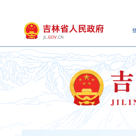
新
窗
口
打
开
无
障
碍
说
明
页
面,
按
Alt
加
波
浪
键
打