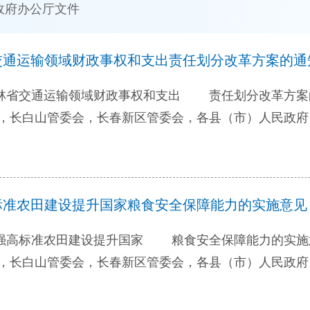
政府办公厅文件
通运输领域财政事权和支出责任划分改革方案的通知（
省交通运输领域财政事权和支出 责任划分改革方
和支出责任划分改革方案》已经省委、省政府同意，现
准农田建设提升国家粮食安全保障能力的实施意见（吉
（一）指导思想。以习近平新时代中国特色社会主义思
精神，围绕省委、省政府加快实现吉林全面振兴全方位振
高标准农田建设提升国家 粮食安全保障能力的实
政府财政事权和支出责任。 （二）基本原则。 ——
性与交通运输发展需要的适应性，调整和完善存在问题的
食安全的重要基础，是守住“谷物基本自给，口粮绝对安
省交通运输服务特点，对于推进区域交通运输服务均等
别是集中连片建设高标准农田，有利于提升农业规模效益