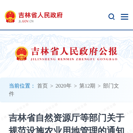
新
窗
口
打
开
无
障
碍
说
明
页
面,
当前位置：
首页
>
2020年
>
第12期
>
部门文
按
件
Alt
加
波
吉林省自然资源厅等部门关于
浪
键
规范设施农业用地管理的通知
打