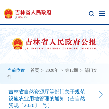
新
窗
口
打
开
无
障
碍
说
明
页
面,
当前位置：
首页
>
2020年
>
第12期
>
部门文
按
件
Alt
加
波
吉林省自然资源厅等部门关于规范
浪
设施农业用地管理的通知（吉自然
键
资规〔2020〕1号）
打