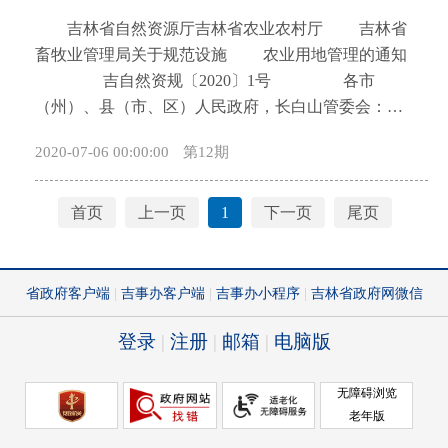
开
吉林省自然资源厅吉林省农业农村厅 吉林省
导
畜牧业管理局关于规范设施 农业用地管理的通知
盲
吉自然资规〔2020〕1号 各市
模
（州）、县（市、区）人民政府，长白山管委会：
式
为贯彻落实《自然资源部农业农村部关于设施农
2020-07-06 00:00:00
第12期
业用地管理有关问题的通知》（自然资规〔2019〕4
号）精神，促进我省现代农业健康发展，落实耕地保
护和节约集约用地制度，确保农地农用，经省政府同
首页
上一页
1
下一页
尾页
意，现就规范设施农业用地管理有关事宜通知如下：
一、科学界定设施农业用地范围 设施农业用
地是指直接用于或服务于作物种植、畜禽养殖和水产
养殖等农业生产的设施用地。根据我省农业产业架构
特点和现代农业发展要求，具体划分为生产设施用
地、附属设施用地和配套设施用地。农业产业融合发
展中以农业为依托的休闲观光度假场所、各类庄园、
酒庄、农家乐、加工作坊、体验店等用地，各类农业
园区中涉及建设永久性餐饮、住宿、会议、大型停车