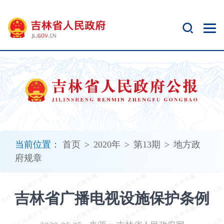
新
窗
口
打
开
无
障
碍
说
明
页
面,
当前位置：
首页
>
2020年
>
第13期
>
地方政
按
府规章
Alt
加
波
吉林省广播电视设施保护条例
浪
键
打