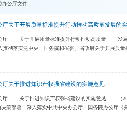
委办公厅文件
厅关于开展质量标准提升行动推动高质量发展的实施方
厅 关于开展质量标准提升行动推动高质量 发展的实施
，推动吉林经济社会高质量发展，加快建设质量强省，结
。以习近平新时代中国特色社会主义思想为指导，认真
平总书记对吉林重要批示指示精神，牢牢把握高质量发展
公厅关于推进知识产权强省建设的实施意见
意识，努力创造更多的优质产品、工程、服务和更好的生
体竞争力，促进质量发展成果全民共享，为加快吉林全面
公厅 关于推进知识产权强省建设的实施意见 （20
全省拥有国际国内标准化组织工作机构达50家以上，创建
的决策部署，深入落实中共中央办公厅、国务院办公厅《
以上，主导或者参与制（修）订国际、国家、行业标准15
2021年贯彻落实〈关于强化知识产权保护的意见〉推进计划》
省主要农产品质量安全例行监测合格率达到97%以上，制
续优化营商环境，提出以下实施意见。 一、总体要求