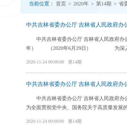
当前位置：
首页
>
2020年
>
第14期
>
省
开
导
盲
中共吉林省委办公厅 吉林省人民政府办公
模
式
中共吉林省委办公厅 吉林省人民政府办公
年） （2020年6月29日） 为深入贯彻落实党中央、国务院和省委、省政府关于开展质量提升行动、推动高质量发
展的决策部署，增强吉林质量标准竞争优势
2020-11-24 00:00:00
第14期
方案。 一、总体要求 （一）指导思想
二中、三中、四中全会精神，深入落实习近
中共吉林省委办公厅 吉林省人民政府办
标准化战略，不断强化质量第一、以质取胜
和效益，增强经济发展活力、内生动力和整
中共吉林省委办公厅 吉林省人民政府办
准支撑。 （二）主要目标。到2022年，
为全面贯彻党中央、国务院关于高质量发展
上，建设国家级或者省级技术标准创新基地5家
见》（中办发〔2019〕56号）和《2020-
项以上，培育发展团体标准100项以上；全
2020-11-24 00:00:00
第14期
件精神，扎实推进知识产权强省建设，持