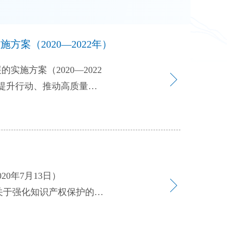
案（2020—2022年）
方案（2020—2022
合我省实际，制定如下实施
贯彻党的十九大和十九届
要求，加快实施质量强省和
态环境，不断提高发展质量
振兴全方位振兴提供质量标
20年7月13日）
标准化示范试点50家以
关于强化知识产权保护的意
0项以上，地方标准300
（厅函〔2020〕6号）等文
造业产品质量抽查合格率达
 以习近平新时代中国特