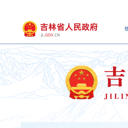
新
窗
口
打
开
无
障
碍
说
明
页
面,
按
Alt
加
波
浪
键
打