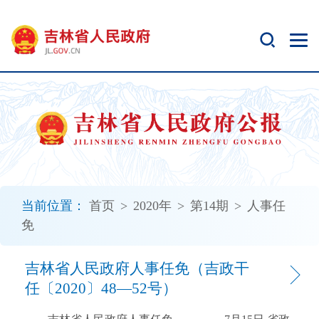
新
窗
口
打
开
无
障
碍
说
明
页
面,
当前位置：
首页
>
2020年
>
第14期
>
人事任
按
免
Alt
加
波
吉林省人民政府人事任免（吉政干
浪
任〔2020〕48—52号）
键
打