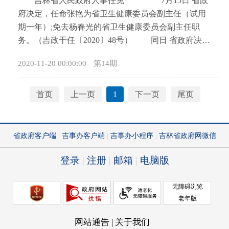
吉林省人民政府人事任免 7月15日 省政
开
府决定，任命张艳为省卫生健康委员会副主任（试用
导
期一年）;免去杨春光的省卫生健康委员会副主任职
盲
务。（吉政干任〔2020〕48号） 同日 省政府决
模
定，任命李壮为省人民政府新闻办公室主任（挂
式
2020-11-20 00:00:00
第14期
职）。（吉政干任〔2020〕49号） 同日 省政府决
定，杨可心晋升为省外事办公室（省港澳事务办公
室）一级巡视员。（吉政干任〔2020〕50号） 同
首页
上一页
1
下一页
尾页
日 省政府决定，岳喜田、吴国庆晋升为省公安厅一级
警务专员。（吉政干任〔2020〕51号） 同日 省政
府决定，任命杨小天为吉林师范大学校长，免去其吉
林广播电视大学校长职务。（吉政干任〔2020〕52
号）