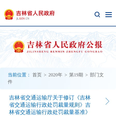
新
窗
口
打
开
无
障
碍
说
明
页
面,
当前位置：
首页
>
2020年
>
第19期
>
部门文
按
件
Alt
加
波
吉林省交通运输厅关于修订《吉林
浪
省交通运输行政处罚裁量规则》吉
键
林省交通运输行政处罚裁量基准》
打