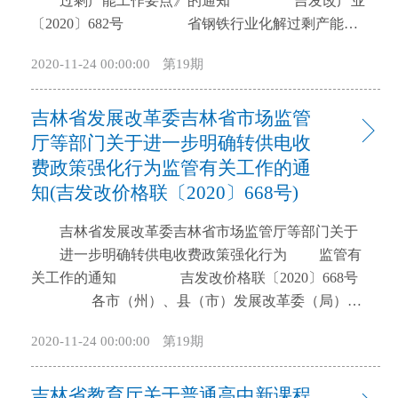
过剩产能工作要点》的通知 吉发改产业
市客运管理）〉的通知》（吉交运〔2016〕274号）
〔2020〕682号 省钢铁行业化解过剩产能工
《关于修订〈吉林省交通运输行政处罚裁量基准（地
作领导小组成员单位，各市（州），长白山管委会、
2020-11-24 00:00:00
第19期
方海事管理、港口行政管理、水路运输行政管理）〉
长春新区管委会，梅河口市，各县（市）发展改革部
的通知》（吉海法规〔2017〕77号）《吉林省交通运
门： 根据《国家发展改革委工业和信息化部国家
输厅关于修订〈吉林省交通运输行政处罚裁量基准
吉林省发展改革委吉林省市场监管
能源局财政部人社部国务院国资委关于做好2020年重
（交通建设监督管理）〉的通知》（吉交建管
点领域化解过剩产能工作的通知》（发改运行
厅等部门关于进一步明确转供电收
〔2018〕45号）废止。 附件：1.吉林省交通
〔2020〕901号）工作部署，落实2020年全国化解钢铁
费政策强化行为监管有关工作的通
运输行政处罚裁量规则 2.吉林省交通运输行政处
过剩产能工作视频会议精神，为继续做好我省钢铁行
知(吉发改价格联〔2020〕668号)
罚裁量基准（道路运输和城市客运管理）(略) 3.
业化解过剩产能、防范违法违规钢铁产能死灰复燃工
吉林省交通运输行政处罚裁量基准（公路路政管理）
作，我们制定了《2020年吉林省钢铁化解过剩产能工
吉林省发展改革委吉林省市场监管厅等部门关于
(略) 4.吉林省交通运输行政处罚裁量基准（地方
作要点》，现印发给你们，请结合工作职能遵照执
进一步明确转供电收费政策强化行为 监管有
海事管理）(略) 5.吉林省交通运输行政处罚裁量
行。 吉林省钢铁行业化解过剩产能联席会议
关工作的通知 吉发改价格联〔2020〕668号
基准（港口行政管理）(略) 6.吉林省交通运输行
办公室 2020年8月19日 2020年吉林省钢
各市（州）、县（市）发展改革委（局）、
政处罚裁量基准（航道行政管理）(略) 7.吉林省
铁化解过剩产能工作要点 为进一步深化钢铁
住建局、市场监管局,供电公司，长白山管委会经济发
2020-11-24 00:00:00
第19期
交通运输行政处罚裁量基准（水路运输行政管理）
行业供给侧结构性改革，加快推进钢铁产业高质量发
展局: 根据国家发展改革委切实清理规范转供电环
(略) 8.吉林省交通运输行政处罚裁量基准（交通
展，更加科学有效做好2020年化解钢铁过剩产能工
节加价工作部署要求，为确保降电价政策红利及时足
建设监督管理）(略) 吉林省交通运输厅
吉林省教育厅关于普通高中新课程
作，更好的落实《2020年吉林省钢铁化解过剩产能工
额传导至终端用户，按照国家和省里有关要求，结合