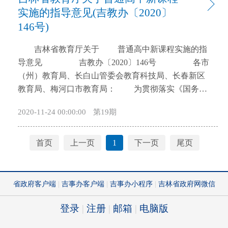
2020年9月18日 附件1 吉林省交通运输
作方案》（吉发改产业〔2020〕126号），制定本工作
我省实际，有针对性的推进相关工作落实，现就转供
实施的指导意见(吉教办〔2020〕
行政处罚裁量规则 第一条 为规范交通运输
要点。 一、进一步提高思想认识 化解钢铁过
电不合理加价行为规范要求和收费政策监管有关事项
146号)
行政处罚自由裁量权行使，避免执法随意性，促进交
剩产能是党中央、国务院的重大决策部署，是推进供
通知如下。 一、提高思想认识，强化责任担当
通运输行政执法机关合理行政，保护自然人、法人和
吉林省教育厅关于 普通高中新课程实施的指
给侧结构性改革的重大任务。化解钢铁过剩产能虽然
清理规范转供电环节不合理加价是深化供给侧结
非法人组织的合法权益，依据《中华人民共和国行政
导意见 吉教办〔2020〕146号 各市
取得了阶段性成果，但与供给侧结构性改革的总目标
构性改革重大举措之一，降低实体经济成本也是优化
处罚法》《交通运输行政执法程序规定》等法律、法
（州）教育局、长白山管委会教育科技局、长春新区
相比仍有差距，仍需高度重视，加倍努力。行百里者
营商环境、推动减税降费重要抓手，意义十分重大。
规、规章，制定本规则。 第二条 全省各级交通运
教育局、梅河口市教育局： 为贯彻落实《国务院
半九十，切不可半途而废，更不能松懈麻痹，放松对
2018年以来，国家密集出台相关政策措施，加大专项
输主管部门及其所属公路、水路等执法机构（以下统
办公厅关于新时代推进普通高中育人方式改革的指导
钢铁产能过剩问题严峻性、复杂性的认识和监管，致
督查和审计力度，强力推动清理规范转供电环节加价
2020-11-24 00:00:00
第19期
称交通运输执法部门），均应当遵守本规则。 本
意见》（国办发〔2019〕29号），根据教育部《普通
使钢铁产能违法违规问题反弹。请各地、各部门按照
行为，努力打通政策落地“最后一公里”。从去年督查
规则所称交通运输行政处罚裁量，是指交通运输执法
高中课程方案（2017年版2020年修订）》和普通高中
党中央、国务院关于钢铁行业供给侧结构性改革的决
的情况看，个别地区转供电环节加价问题落得不实、
部门根据法律、法规、规章的规定，综合考虑违法程
各学科课程标准（2017年版2020年修订）的相关要
策部署，按照严禁新增钢铁产能的各项要求对标对
不深入。为此，省委省政府主要领导对此做过明确批
首页
上一页
1
下一页
尾页
度、性质、量罚情节等因素，确定行政处罚具体内容
求，务实、有序、平稳、创新地推进我省普通高中课
表，切实在思想上、行动上与党中央、国务院保持一
示，要求及时整改到位，并严肃查处违法违规加价行
的行为。 第三条 交通运输行政处罚裁量遵循公平
程改革工作，特制定本指导意见，请遵照执行。
致。 二、切实巩固化解钢铁过剩产能成果
为。各地各部门务必进一步提高政治站位，深化思想
公正、过罚相当、综合裁量、处罚与教育相结合的原
一、指导思想 以习近平新时代中国特色社会主义
2016年以来，我省钢铁去产能、取缔“地条钢”、防范
认识，端正工作态度，强化责任担当，以时不待我的
则。 第四条进行交通运输行政处罚裁量，应当遵
思想为指导，落实全国教育大会精神，全面贯彻党的
违法违规钢铁产能死灰复燃工作取得了阶段性成果，
紧迫感、使命感抓好清理规范工作，精心组织排查整
守表明身份制度、回避制度、调查取证制度、说明理
教育方针，落实立德树人根本任务，发展素质教育，
为切实巩固化解钢铁过剩产能成果，请各地、各部门
治行动，全面掌握转供电环节难点、堵点问题，及时
由制度、陈述、申辩和听证制度、集体讨论制度和职
遵循教育规律，推进教育公平，推动人才培养模式的
务必做好三个深入。 一是深入开展巩固化解钢铁
建立工作台账，限时限期对照整改，保证清理规范转