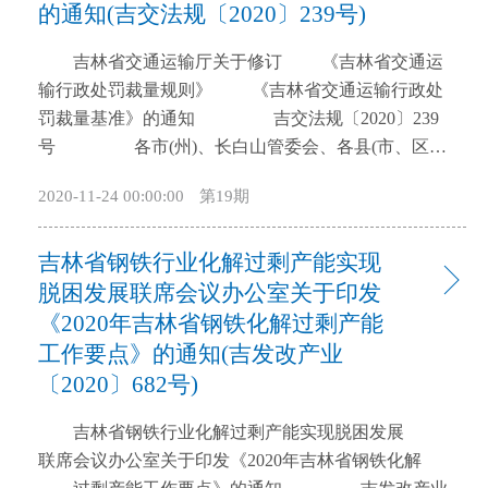
的通知(吉交法规〔2020〕239号)
开
导
吉林省交通运输厅关于修订 《吉林省交通运
盲
输行政处罚裁量规则》 《吉林省交通运输行政处
模
罚裁量基准》的通知 吉交法规〔2020〕239
式
号 各市(州)、长白山管委会、各县(市、区)
交通运输局，厅直有关单位,厅机关有关处室： 根
2020-11-24 00:00:00
第19期
据国家和省法规、规章的调整变化情况，结合工作实
际，省厅对《吉林省交通运输行政处罚裁量规则》
吉林省钢铁行业化解过剩产能实现
《吉林省交通运输行政处罚裁量基准》进行了重新修
订，请认真贯彻落实。 本规定自印发之日起施
脱困发展联席会议办公室关于印发
行，之前发布的《吉林省交通运输厅关于修订〈吉林
《2020年吉林省钢铁化解过剩产能
省交通行政处罚裁量规则〉和〈吉林省交通行政处罚
工作要点》的通知(吉发改产业
裁量基准〉的通知》（吉交法规〔2015〕92号）《吉
〔2020〕682号)
林省交通运输厅关于印发修订后的〈吉林省交通运输
行政处罚裁量基准（航道行政管理）〉的通知》（吉
吉林省钢铁行业化解过剩产能实现脱困发展
交航道〔2016〕338号）《吉林省交通运输厅关于修订
联席会议办公室关于印发《2020年吉林省钢铁化解
〈吉林省交通运输行政处罚裁量基准（道路运输和城