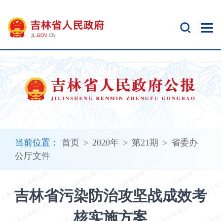
新
窗
口
打
开
无
障
碍
说
明
页
面,
当前位置：
首页
>
2020年
>
第21期
>
省委办
按
公厅文件
Alt
加
波
吉林省污染防治攻坚战成效考
浪
键
核实施方案
打