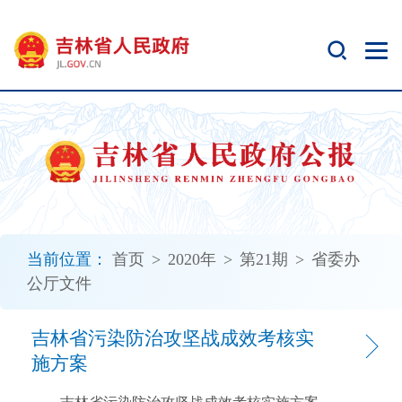
新
窗
口
打
开
无
障
碍
说
明
页
面,
当前位置：
首页
>
2020年
>
第21期
>
省委办
按
公厅文件
Alt
加
波
吉林省污染防治攻坚战成效考核实
浪
施方案
键
打