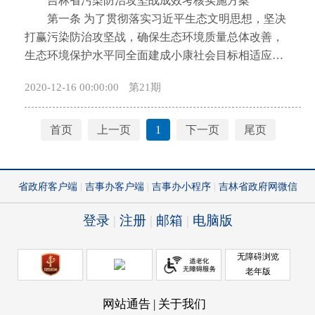
吉林省污染防治攻坚战成效考核实施方案
开
第一条 为了贯彻落实习近平生态文明思想，坚决
导
打赢污染防治攻坚战，确保生态环境质量总体改善，
盲
生态环境保护水平同全面建成小康社会目标相适应，
模
根据《中共中央办公厅、国务院办公厅关于印发〈省
式
2020-12-16 00:00:00
第21期
（自治区、直辖市）污染防治攻坚战成效考核措施〉
的通知》（厅字〔2020〕9号）和《中共吉林省委、吉
林省人民政府关于全面加强生态环境保护坚决打好污
首页
上一页
1
下一页
尾页
染防治攻坚战的实施意见》（吉发〔2018〕33号）精
神，制定本实施方案。 第二条 本实施方案适用于
各市（州）、长白山开发区、梅河口市（以下简称各
地）党委、人大、政府污染防治攻坚战成效考核。
第三条 考核工作遵循以下原则。 （一）坚持
问题导向，突出攻坚重点。针对突出生态环境问题和
主要目标任务设置考核指标，狠抓重点领域和关键环
节。 （二）坚持结果导向，注重工作实效。以考
核促环境质量改善和工作落实，压实生态环境保护“党
政同责”“一岗双责”。 （三）坚持人民认可，确保