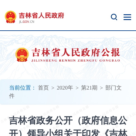
新
窗
口
打
开
无
障
碍
说
明
页
面,
当前位置：
首页
>
2020年
>
第21期
>
部门文
按
件
Alt
加
波
吉林省政务公开（政府信息公
浪
键
开）领导小组关于印发《吉林
打