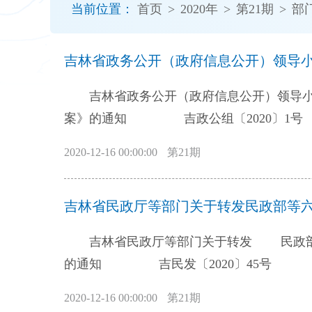
当前位置：
首页
>
2020年
>
第21期
>
部
开
导
盲
模
式
吉林省政务公开（政府信息公开）领导小
案》的通知 吉政公组〔2020〕1号 各市（州）人民政府，长白山管委会，长春新区管委会，各县（市、区）
人民政府，中省直各部门、有关单位： 《
2020-12-16 00:00:00
第21期
印发给你们，请认真遵照执行。 吉林省政务公开
基层政务公开标准化 规范化工作实施方案 为贯彻落实《国务院办公厅关于全面推进基层政务公开
作的指导意见》（国办发〔2019〕54号
“放管服”改革、优化营商环境、加快法治
吉林省民政厅等部门关于转发 民政部等
习近平新时代中国特色社会主义思想为指导
的通知 吉民发〔2020〕45号 各市（州）人民政府，长白山管委会、长春新区管委会，扩权强县试点市人民
院和省委、省政府关于政务公开工作的决策部
政府，省政府各厅委办、各直属机构： 为
系为引领，梳理公开事项，编制标准目录，
2020-12-16 00:00:00
第21期
公厅国务院办公厅印发〈关于深入推进审批