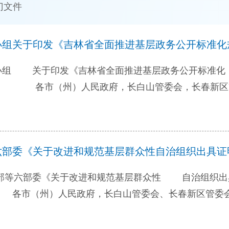
门文件
组 关于印发《吉林省全面推进基层政务公开标准
吉林省全面推进基层政务公开标准化规范化工作实施方
（政府信息公开）领导小组 2020年3月16日 吉林省全
标准化规范化工
，以下简称《指导意见》），深入推进基层政务公开，不断增
政府和服务型政府建设，结合我省实际，制定本实施方
六部委《关于改进和规范基层群众性 自治组织出具
，全面贯彻党的十九大和十九届二中、三中、四中全会精
署，紧贴市场主体和人民群众实际需求，以全国26个试
贯彻落实《中共中央国务院关于加强和完善城乡社区治
发布事项信息，健全公开制度，规范公开行为，提升公开
服务便民化的指导意见〉的通知》和《国务院办公厅关于