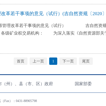
的事项必须应公开尽公开，全方位回应社会关切，让公开
部、司法部、人力资源社会保障部、国家卫生健康委联合
监督权。积极推行“互联网+政务服务”，促进办事服务
革若干事项的意见（试行）(吉自然资规〔2020〕
（民发〔2020〕20号，以下简称《意见》），经省政府
息化和便利化水平。 二、工作目标 按照《指导意见》文
《意见》总体要求 《意见》明确了改进和规范基层群
市辖区人民政府和乡镇人民政府、街道办事处）编制完成
的意见（试行） 吉自然资规〔2020〕2号 各
法确定基层群众性自治组织出具证明事项做出了具体规定
台进一步规范、政务公开各项制度建立完善。2021年12
，各级矿业权交易机构： 为深入落实《自然资源部关
附件所列的《不应由基层群众性自治组织出具证明事项清
准指引，按照省政府相关部门的督促指导，抓好标准指引
19〕7号）精神，深化“放管服”改革，结合我省实际情
清晰明确，为依法规范基层群众性自治组织出具证明工作
月底前，全省基层政府实现政务公开与村（居）务公开协同发
面落实生态文明建设要求，严格规划管控，用好多规“一
真贯彻落实，进一步明确基层群众性自治组织的法律定位
，公开内容覆盖基层政府权力运行全流程和政务服务全
土空间规划、矿产资源规划、各级各类保护区划定的“红
层群众性自治组织出具证明工作依法实施，促进居民群众
首页
上一页
1
下一页
尾页
项标准目录。省发展改革委、省教育厅、省公安厅、省
，促进矿产资源高效利用，提高矿产资源开采回采率、选
基层群众性自治组织出具证明的事项，必须是有明确法
、省生态环境厅、省住房城乡建设厅、省农业农村厅、省
登记权限 按矿种明确矿业权出让登记管理权限，实
治组织职责范围的事项。各地、各有关部门要按照于法有
务和数字化局、省扶贫办、省税务局（以下简称26个领
种矿产（石油、烃类天然气、页岩气、天然气水合物、放
节进行全面梳理，对自行设定的没有法律法规依据或未经
市（州）、县（市、区）政府
国家部委
准指引，结合本系统权责清单和公共服务事项清单，指导
责的11种矿产（煤炭、煤层气、铁、铬、铜、铝、金、
一律取消，对已取消的证明事项要及时通过互联网等向社
，形成本辖区内公开事项目录、公开对应事项信息，并做
）自然资源主管部门负责。 市（州）自然资源主管部
当前经济社会发展实际的或基层群众性自治组织没有能力
落到实处，实现基层政府各对口领域公开事项产生的信息
然资源主管部门负责非金属矿产的出让登记（详见附表）
ax）：0431-88905798
请修改法律法规规定，明确基层群众性自治组织不再出