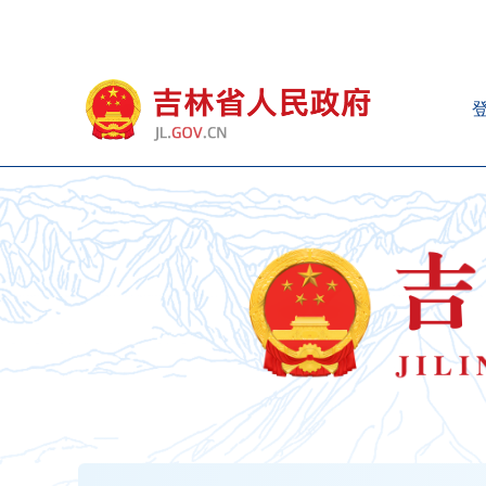
新
窗
口
打
开
无
障
碍
说
明
页
面,
按
Alt
加
波
浪
键
打