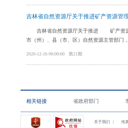
开条例和有关法律法规，涉及群众切身利益
知》要求，民政部、国家发展改革委、公安
依法保障人民群众知情权、参与权、表达权、
吉林省自然资源厅关于推进矿产资源管理改
层群众性自治组织出具证明工作的指导意见》
面提升基层政务公开的标准化、规范化、信
贯彻落实工作通知如下。 一、准确把握
月底前，全省基层政府（指县、不设区的市、
吉林省自然资源厅关于推进 矿产资源管理改革若干事项
作的指导思想、基本原则和总体目标，对依
开事项标准目录，公开事项信息，政务公开平
市（州）、县（市、区）自然资源主管部门
组织出具证明事项提出了具体要求，《意见》
国务院部门确定的其他领域基层政务公开标
若干事项的意见（试行）》（自然资规〔20
项具体内容，每一项内容的办事途径都非常
2020-12-16 00:00:00
第21期
公开标准化规范化水平再提升。2022年12
推进生态文明建设，推动绿色矿业发展 全
的指导性、针对性。各地、各有关部门要认
基本建成全省统一的基层政务公开标准体系
勘查开采。矿业权出让不得触及生态保护、国
组织出具证明工作的依法指导，切实保障基
（一）编制基层政府26个领域政务公开事
策，发展绿色矿业，加快推进绿色矿山建设
自我服务。 二、依法清理不合理证明 
厅、省人力资源社会保障厅、省自然资源厅
二、深化“放管服”改革，明确矿业权出让
准列入保留证明事项清单、属于基层群众性自
委、省应急管理厅、省市场监管厅、省政务服
出让登记同级管理。除自然资源部负责的14
原则，对各自提供为民服务的事项和办事环
相关链接
省政府部门
按照国家部委印发的本领域基层政务公开标
锑、钼、钴、锂、钾盐、晶质石墨）和省厅负
项清单的基层群众性自治组织出具证明事项
细化、梳理本领域基层政务公开的具体事项
他矿种的出让登记由市（州）、县（市、区
读工作；对虽有法律法规依据但已经不符合
部委印发的26个领域标准指引中的各项要求
产、水气矿产的出让登记；县（市、区）自
关于我们
|
传真（F
征求意见、充分调研论证的基础上按程序提