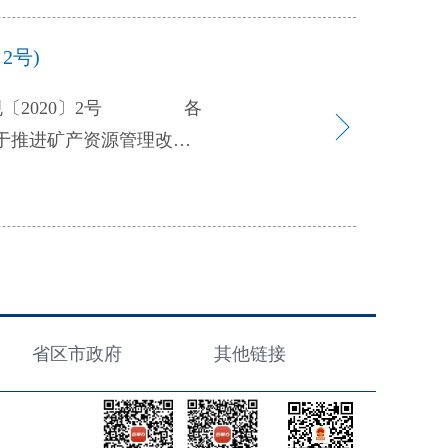
成为自觉、透明成为常态，
印发了《关于改进和规范基
事项信息资源互认共享，全
2号)
同意，现转发给你们，并就
件精神，2020年12
众性自治组织出具证明工
本级政府26个领域政务公
，对不应由基层群众性自治
月底前，全省基层政府对照
于推进矿产资源管理改革
单（第一批）》共涉及20
的落实工作，推动基层政务
况，提出如下意见。 一、
提供了根本遵循，具有很强
展，有效衔接。2023年，
张图”，实施科学有序的
，进一步加强对基层群众性
过程。 三、主要任务
线”。严格执行国家产业政
依法自我管理、自我教育、
民政厅、省司法厅、省财政
矿回收率和综合利用率。
律法规依据或经国务院批
文化和旅游厅、省卫生健康
行同一矿种探矿权采矿权
据和“谁主管、谁负责”的
域涉及到的中省直部门）要
射性矿产、钨、稀土、锡、
国务院批准列入保留证明事
省区市政府
其他链接
督促基层政府对口部门全面
镍、锆、磷、萤石）外，其
会公布目录，并做好宣传解
好审核把关，全面推动国家
门负责能源矿产、金属矿
核实的，有关部门要在广泛
与国家部委印发的标准指引
。对于跨县级行政区但不跨
具。 三、严格规范证明