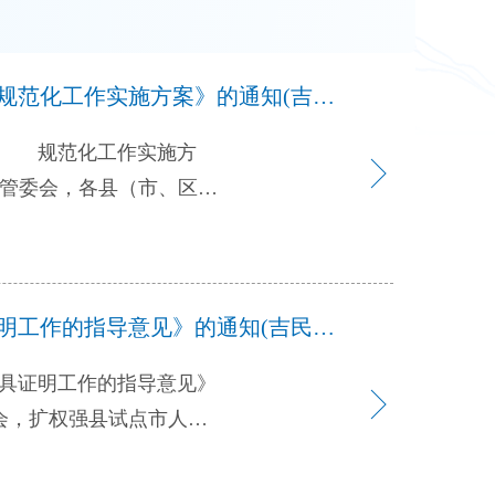
吉林省政务公开（政府信息公开）领导小组关于印发《吉林省全面推进基层政务公开标准化规范化工作实施方案》的通知(吉政公组〔2020〕1号)
化 规范化工作实施方
案》已经省政府同意，现
面推进
吉林省民政厅等部门关于转发民政部等六部委《关于改进和规范基层群众性自治组织出具证明工作的指导意见》的通知(吉民发〔2020〕45号)
强政府公信力执行力、深化
案。 一、总体要求 以
证明工作的指导意见》
神，深入落实党中央、国务
点领域基层政务公开标准体
理的意见》《中共中央办
质量。严格执行政府信息公
做好证明事项清理工作的通