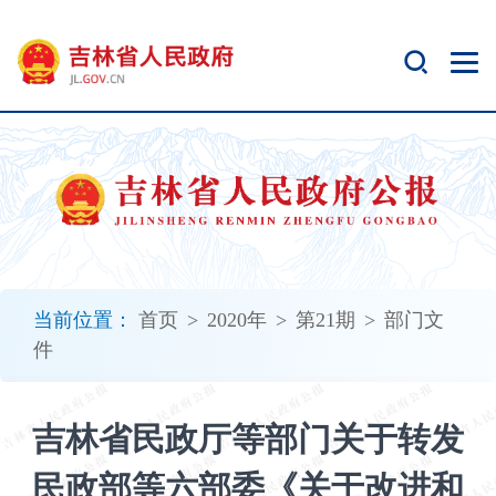
新
窗
口
打
开
无
障
碍
说
明
页
面,
当前位置：
首页
>
2020年
>
第21期
>
部门文
按
件
Alt
加
波
吉林省民政厅等部门关于转发
浪
键
民政部等六部委《关于改进和
打