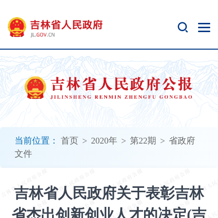
新
窗
口
打
开
无
障
碍
说
明
页
面,
当前位置：
首页
>
2020年
>
第22期
>
省政府
按
文件
Alt
加
波
吉林省人民政府关于表彰吉林
浪
键
省杰出创新创业人才的决定(吉
打