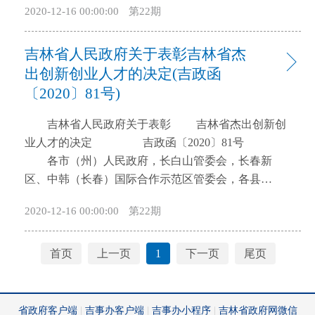
2020-12-16 00:00:00
第22期
驻吉中直有关部门、单位： 现将《吉林省促进中
主义思想为指导，深入学习贯彻习近平总书记视察吉
小企业发展条例实施细则》印发给你们，请结合实
林重要讲话重要指示精神，坚持新发展理念，统筹吉
吉林省人民政府关于表彰吉林省杰
际，认真贯彻落实。 吉林省人民政府
林市优势产业资源，大力发展跨境电子商务新技术、
2020年11月12日 吉林省促进中小企业发展条
出创新创业人才的决定(吉政函
新业态、新模式，推动传统外贸企业和生产企业加快
例实施细则 为深入贯彻实施《中华人民共和
数字化转型、品牌化发展，不断扩大跨境电子商务产
〔2020〕81号)
国中小企业促进法》和《吉林省促进中小企业发展条
业规模、完善跨境电子商务服务体系、构建跨境电子
吉林省人民政府关于表彰 吉林省杰出创新创
例》，结合本省实际和有关政策文件，制定本实施细
商务生态系统，培育“稳外贸”新增长极，打造贸易高
业人才的决定 吉政函〔2020〕81号
则。 第一章 总 则 第一条本细则适用于本省
质量发展新路径，壮大产业转型升级新动能，搭建创
各市（州）人民政府，长白山管委会，长春新
行政区域内依法设立，符合国家中小企业划型标准的
新创业新平台，将吉林综合试验区建设成为全省对外
区、中韩（长春）国际合作示范区管委会，各县
中小微企业。省促进中小企业发展服务中心依据企业
开放的重要窗口和东北亚跨境电子商务产业发展集聚
（市）人民政府，省政府各厅委办、各直属机构:
需求无偿提供中小微企业认证证明文件。（责任单
区。 （二）基本原则。 ——坚持政策促动，
2020-12-16 00:00:00
第22期
近年来，全省认真贯彻落实习近平总书记关于人才工
位：省工业和信息化厅、省促进中小企业发展服务中
积极吸收借鉴、复制推广国家批复的前四批跨境电子
作重要论述和重要批示指示精神，坚持人才优先发展
心） 第二条吉林省促进中小企业（民营经济）发
商务综合试验区成熟经验做法，优化监管、加强引
战略，坚定不移走人才强省之路，在人才培养、引
展工作领导小组负责统筹全省促进中小企业发展工
首页
上一页
1
下一页
尾页
导，充分释放政策红利，激发市场主体活力。
进、使用、激励等方面采取了一系列有效举措，人才
作，领导小组办公室设在省工业和信息化厅，负责实
——坚持创新驱动，持续推动制度创新、监管创新、
对经济社会发展的引领作用更加突出，在各领域涌现
施促进中小企业发展的政策措施，对中小企业促进工
服务创新和协同创新，鼓励先行先试，重点发展跨境
出一批优秀创新创业人才。他们爱国奉献、开拓创
作进行指导服务、综合协调和监督检查。各市
电子商务企业对企业业务，适时开展跨境电子商务零