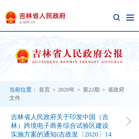
新
窗
口
打
开
无
障
碍
说
明
页
面,
当前位置：
首页
>
2020年
>
第22期
>
省政府
按
文件
Alt
加
波
吉林省人民政府关于印发中国（吉
浪
林）跨境电子商务综合试验区建设
键
实施方案的通知(吉政发〔2020〕14
打