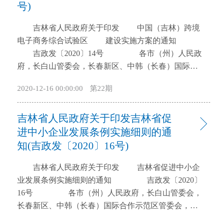
号)
开
导
吉林省人民政府关于印发 中国（吉林）跨境
盲
电子商务综合试验区 建设实施方案的通知
模
吉政发〔2020〕14号 各市（州）人民政
式
府，长白山管委会，长春新区、中韩（长春）国际合
作示范区管委会，各县（市）人民政府，省政府各厅
2020-12-16 00:00:00
第22期
委办、各直属机构： 现将《中国（吉林）跨境电
子商务综合试验区建设实施方案》印发给你们，请结
吉林省人民政府关于印发吉林省促
合实际，认真贯彻落实。 吉林省人民政府
2020年9月27日 中国（吉林）跨境电子
进中小企业发展条例实施细则的通
商务综合 试验区建设实施方案 为贯彻
知(吉政发〔2020〕16号)
落实《国务院关于同意在雄安新区等46个城市和地区
吉林省人民政府关于印发 吉林省促进中小企
设立跨境电子商务综合试验区的批复》（国函
业发展条例实施细则的通知 吉政发〔2020〕
〔2020〕47号）精神，有序有力有效推进中国（吉
16号 各市（州）人民政府，长白山管委会，
林）跨境电子商务综合试验区（以下简称吉林综合试
长春新区、中韩（长春）国际合作示范区管委会，各
验区）建设工作，特制定本方案。 一、总体要求
县（市）人民政府，省政府各厅委办、各直属机构，
（一）指导思想。以习近平新时代中国特色社会