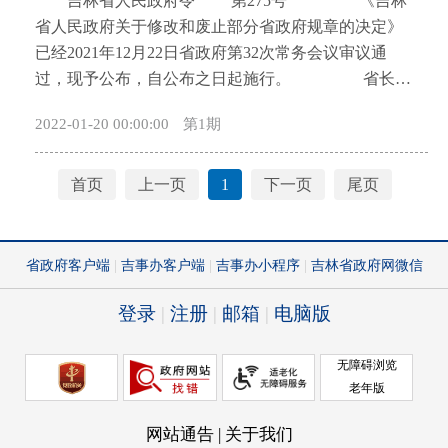
吉林省人民政府令 第275号 《吉林
开
省人民政府关于修改和废止部分省政府规章的决定》
导
已经2021年12月22日省政府第32次常务会议审议通
盲
过，现予公布，自公布之日起施行。 省长
模
韩俊 2021年12月27日 吉林省人民政府
式
2022-01-20 00:00:00
第1期
关于 修改和废止部分省政府规章的决定
为进一步落实国家和省机构改革方案部署要求，
依法推进简政放权、放管结合、优化服务改革，省政
首页
上一页
1
下一页
尾页
府对涉及机构改革、优化营商环境等方面的省政府规
章，以及实践中不再适用的省政府规章进行了清理。
经过清理，决定对33部省政府规章予以修改和废止。
一、修改省政府规章9部 （一）对《吉林省
高速公路管理办法》作出修改： 1.将第三十六条
第一款修改为：“高速公路经营管理单位，应当按照交
通行政主管部门规定的经营服务规范开展经营服务活
动，自觉接受高速公路管理机构的监督检查。” 2.
将第四十八条修改为：“违反本办法第三十六条规定，
高速公路经营管理单位未按照经营服务规范开展经营