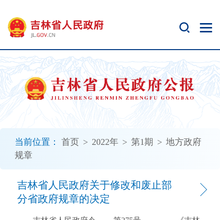
新
窗
口
打
开
无
障
碍
说
明
页
面,
当前位置：
首页
>
2022年
>
第1期
>
地方政府
按
规章
Alt
加
波
吉林省人民政府关于修改和废止部
浪
分省政府规章的决定
键
打