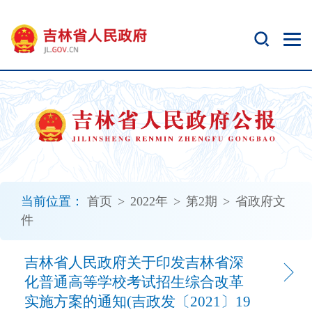
新
窗
口
打
开
无
障
碍
说
明
页
面,
当前位置：
首页
>
2022年
>
第2期
>
省政府文
按
件
Alt
加
波
吉林省人民政府关于印发吉林省深
浪
化普通高等学校考试招生综合改革
键
实施方案的通知(吉政发〔2021〕19
打