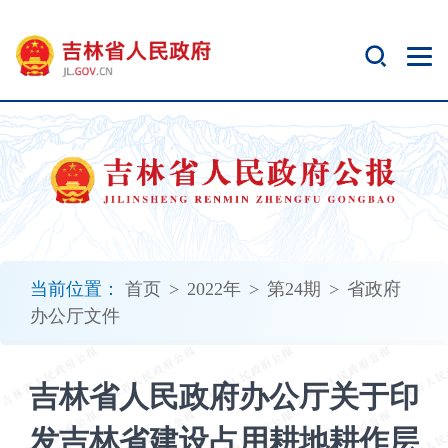
新
窗
口
打
开
无
障
碍
说
明
页
面,
当前位置：
首页
>
2022年
>
第24期
>
省政府
按
办公厅文件
Alt
加
波
吉林省人民政府办公厅关于印
浪
键
发吉林省建设占用耕地耕作层
打