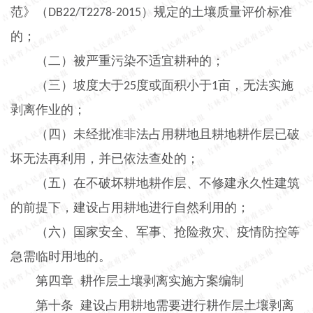
范》（
）规定的土壤质量评价标准
DB22/T2278-2015
的；
（二）被严重污染不适宜耕种的；
（三）坡度大于
度或面积小于
亩，无法实施
25
1
剥离作业的；
（四）未经批准非法占用耕地且耕地耕作层已破
坏无法再利用，并已依法查处的；
（五）在不破坏耕地耕作层、不修建永久性建筑
的前提下，建设占用耕地进行自然利用的；
（六）国家安全、军事、抢险救灾、疫情防控等
急需临时用地的。
第四章
耕作层土壤剥离实施方案编制
第十条
建设占用耕地需要进行耕作层土壤剥离