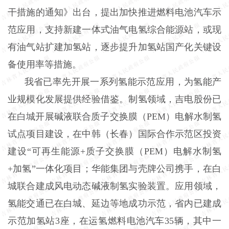
干措施的通知》出台，提出加快推进燃料电池汽车示
范应用，支持新建一体式油气电氢综合能源站，或现
有油气站扩建加氢站，逐步提升加氢站国产化关键设
备使用率等措施。
我省已率先开展一系列氢能示范应用，为氢能产
业规模化发展提供经验借鉴。制氢领域，吉电股份已
在白城开展碱液联合质子交换膜（PEM）电解水制氢
试点项目建设，在中韩（长春）国际合作示范区投资
建设“可再生能源+质子交换膜（PEM）电解水制氢
+加氢”一体化项目；华能集团与壳牌公司携手，在白
城联合建成风电动态碱液制氢实验装置。应用领域，
氢能交通已在白城、延边等地成功示范，省内已建成
示范加氢站3座，在运氢燃料电池汽车35辆，其中一