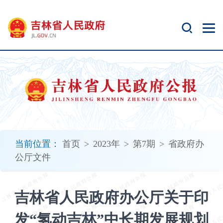
新
窗
口
打
开
无
障
碍
说
明
页
面,
当前位置：
首页
>
2023年
>
第7期
>
省政府办
按
公厅文件
Alt
加
波
吉林省人民政府办公厅关于印
浪
键
发“氢动吉林”中长期发展规划
打