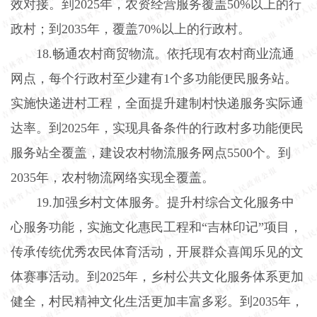
效对接。到
2025
年，农资经营服务覆盖
50%
以上的行
政村；到
2035
年，覆盖
70%
以上的行政村。
18.
畅通农村商贸物流。依托现有农村商业流通
网点，每个行政村至少建有
1
个多功能便民服务站。
实施快递进村工程，全面提升建制村快递服务实际通
达率。到
2025
年，实现具备条件的行政村多功能便民
服务站全覆盖，建设农村物流服务网点
5500
个。到
2035
年，农村物流网络实现全覆盖。
19.
加强乡村文体服务。提升村综合文化服务中
心服务功能，实施文化惠民工程和“吉林印记”项目，
传承传统优秀农民体育活动，开展群众喜闻乐见的文
体赛事活动。到
2025
年，乡村公共文化服务体系更加
健全，村民精神文化生活更加丰富多彩。到
2035
年，