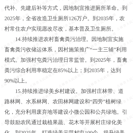
代补、先建后补等方式，因地制宜推进厕所革命。到
2025
年，全省改造卫生厕所
126
万户。到
2035
年，农
村常住农户实现愿改尽改，基本普及卫生厕所。
14.
持续推进农村畜禽粪污治理。因地制宜实施
畜禽粪污收储运体系，因村施策推广“一主三辅”利用
模式。加强村屯粪污治理日常监管。到
2025
年，畜禽
粪污综合利用率稳定在
85%
以上；到
2035
年，达到
90%
以上。
15.
持续推进绿美乡村建设。加强村庄林带、道
路林网、水系林网、农田林网建设和“四旁”植树绿
化，充分利用废弃地等建设小微公园和公共绿地。引
导鼓励农民通过栽植果蔬、花木等开展村庄绿化美
化。到
2025
年，打造绿美示范村屯
100
个，提升绿美