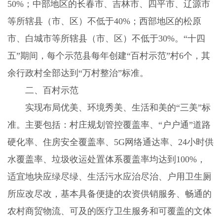
50%
；中部地区的长春市、吉林市、四平市、辽源市
等所辖县（市、区）不低于
40%
；西部地区的松原
市、白城市等所辖县（市、区）不低于
30%
。“十四
五”期间，每个示范县每年创建“百村示范”村
6
个，其
余行政村全部达到“万村整治”标准。
二、百村示范
实现布局优美、环境秀美、生活和美的“三美”标
准。主要包括：村庄规划管控覆盖率、“户户通”道路
硬化率、住房安全覆盖率、
5G
网络通达率、
24
小时供
水覆盖率、垃圾收运处置体系覆盖率均达到
100%
，
适宜地块应绿尽绿、生活污水应治尽治、户用卫生厕
所应改尽改，基本具备便捷的农资供销服务、畅通的
农村商贸物流、可及的医疗卫生服务和可覆盖的文体