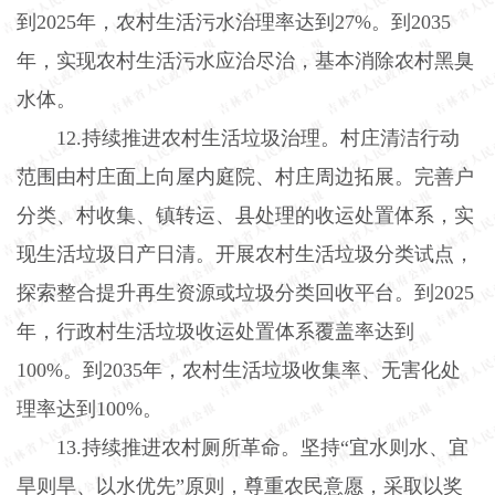
到
2025
年，农村生活污水治理率达到
27%
。到
2035
年，实现农村生活污水应治尽治，基本消除农村黑臭
水体。
12.
持续推进农村生活垃圾治理。村庄清洁行动
范围由村庄面上向屋内庭院、村庄周边拓展。完善户
分类、村收集、镇转运、县处理的收运处置体系，实
现生活垃圾日产日清。开展农村生活垃圾分类试点，
探索整合提升再生资源或垃圾分类回收平台。到
2025
年，行政村生活垃圾收运处置体系覆盖率达到
100%
。到
2035
年，农村生活垃圾收集率、无害化处
理率达到
100%
。
13.
持续推进农村厕所革命。坚持“宜水则水、宜
旱则旱、以水优先”原则，尊重农民意愿，采取以奖