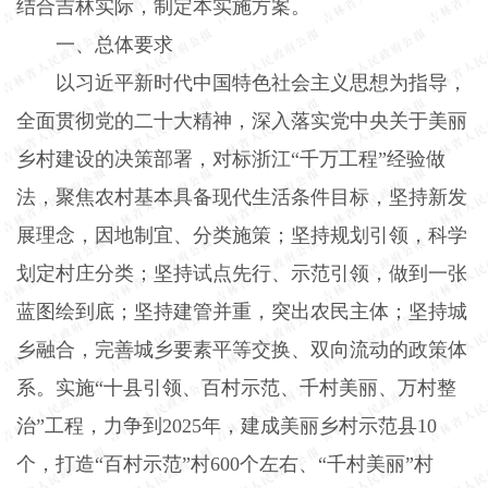
结合吉林实际，制定本实施方案。
一、总体要求
以习近平新时代中国特色社会主义思想为指导，
全面贯彻党的二十大精神，深入落实党中央关于美丽
乡村建设的决策部署，对标浙江“千万工程”经验做
法，聚焦农村基本具备现代生活条件目标，坚持新发
展理念，因地制宜、分类施策；坚持规划引领，科学
划定村庄分类；坚持试点先行、示范引领，做到一张
蓝图绘到底；坚持建管并重，突出农民主体；坚持城
乡融合，完善城乡要素平等交换、双向流动的政策体
系。实施“十县引领、百村示范、千村美丽、万村整
治”工程，力争到
2025
年，建成美丽乡村示范县
10
个，打造“百村示范”村
600
个左右、“千村美丽”村