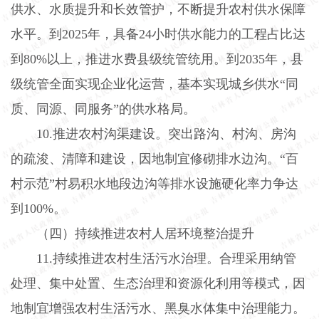
供水、水质提升和长效管护，不断提升农村供水保障
水平。到
2025
年，具备
24
小时供水能力的工程占比达
到
80%
以上，推进水费县级统管统用。到
2035
年，县
级统管全面实现企业化运营，基本实现城乡供水“同
质、同源、同服务”的供水格局。
10.
推进农村沟渠建设。突出路沟、村沟、房沟
的疏浚、清障和建设，因地制宜修砌排水边沟。“百
村示范”村易积水地段边沟等排水设施硬化率力争达
到
100%
。
（四）持续推进农村人居环境整治提升
11.
持续推进农村生活污水治理。合理采用纳管
处理、集中处置、生态治理和资源化利用等模式，因
地制宜增强农村生活污水、黑臭水体集中治理能力。