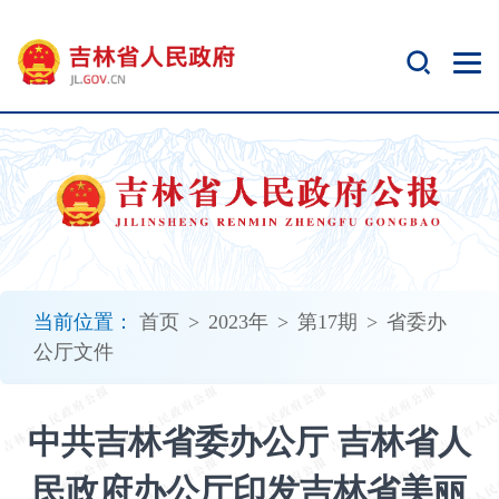
新
窗
口
打
开
无
障
碍
说
明
页
面,
当前位置：
首页
>
2023年
>
第17期
>
省委办
按
公厅文件
Alt
加
波
中共吉林省委办公厅 吉林省人
浪
键
民政府办公厅印发吉林省美丽
打