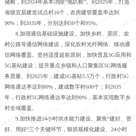
储粮，到
2024
年基本消除“地趴粮”。到
2025
年，打造
省级宜居建造试点村
16
个，农房建管覆盖率达到
90%
；到
2035
年，分别达到
50
个和
95%
。
8.
加强通信基础设施建设。加快乡村、景区、农
村公路等通信网络建设，深化农村光纤网络、移动通
信网络覆盖。坚持适度超前原则，加快普及
5G
应用和
5G
基站建设，提升重点乡镇和人口聚集区
5G
网络服
务质量。到
2025
年，建成
5G
基站
5.5
万个，行政村
5G
网络通达率达到
80%
，建成数字村
600
个；到
2035
年，行政村
5G
网络通达率达到
90%
，基本实现数字乡
村全域覆盖。
9.
加快推进
24
小时供水能力建设。聚焦“建好、管
好、用好”三个关键环节，狠抓规模化建设、
24
小时