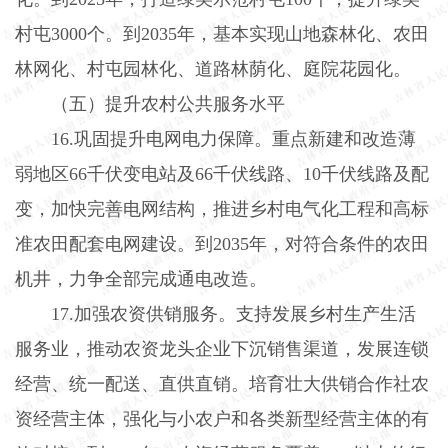
村屯
3000
个。到
2035
年，基本实现山地森林化、农田
林网化、村屯园林化、道路林荫化、庭院花园化。
（五）提升农村公共服务水平
16.
巩固提升电网电力保障。重点新建和改造薄
弱地区
66
千伏变电站及
66
千伏线路、
10
千伏线路及配
变，加快完善电网结构，推进乡村电气化工程和高标
准农田配套电网建设。到
2035
年，对符合条件的农田
机井，力争全部完成通电改造。
17.
加强农资供销服务。支持发展乡村生产生活
服务业，推动农资龙头企业下沉销售渠道，发展连锁
经营、统一配送、直供直销。培育壮大供销合作社农
资经营主体，强化与小农户和各类新型经营主体的有