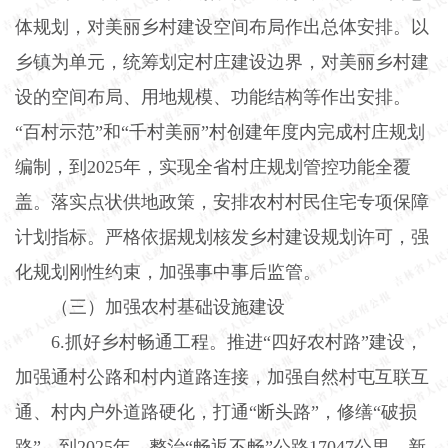
体规划，对美丽乡村建设空间布局作出总体安排。以
乡镇为单元，统筹划定村庄建设边界，对美丽乡村建
设的空间布局、用地规模、功能结构等作出安排。
“百村示范”和“千村美丽”村创建年度内完成村庄规划
编制，到
2025
年，实现全省村庄规划管控功能全覆
盖。落实点状供地政策，安排农村村民住宅专项保障
计划指标。严格依据规划核发乡村建设规划许可，强
化规划刚性约束，加强事中事后监管。
（三）加强农村基础设施建设
6.
抓好乡村畅通工程。推进“四好农村路”建设，
加强通村公路和村内道路连接，加强自然村屯互联互
通、村内户外道路硬化，打通“断头路”，修缮“破损
路”。到
2025
年，整治“畅返不畅”公路
17047
公里，新