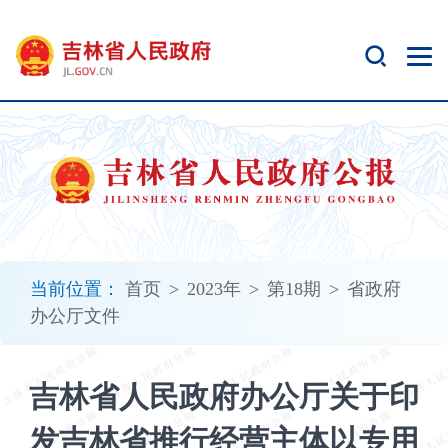
新
窗
口
打
开
无
障
碍
说
明
页
面,
当前位置：
首页
>
2023年
>
第18期
>
省政府
按
办公厅文件
Alt
加
波
吉林省人民政府办公厅关于印
浪
键
发吉林省推行经营主体以专用
打