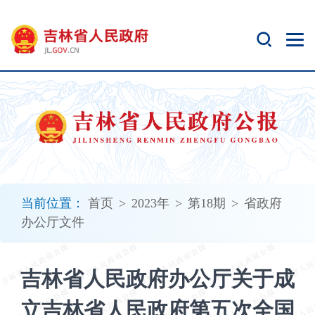
新
窗
口
打
开
无
障
碍
说
明
页
面,
当前位置：
首页
>
2023年
>
第18期
>
省政府
按
办公厅文件
Alt
加
波
吉林省人民政府办公厅关于成
浪
键
立吉林省人民政府第五次全国
打