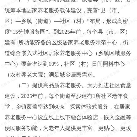
统筹本地居家养老服务载体建设，完善“县（市、
区）—乡镇（街道）—社区（村）”布局，形成高密
度“
15
分钟服务圈”。到
2025
年前，每个县（市、区）
建有
1
所功能齐备的区级居家养老服务示范中心，街
道综合嵌入式社区居家养老服务中心（乡镇区域服务
中心）覆盖率达到
60%
，社区（村）日间照料中心
（农村养老大院）满足城乡居民需求。
（二）提供高品质养老服务。
大力推进社区食堂
建设，
2025
年前，每个街道至少建有
1
所社区老年食
堂，乡镇覆盖率达到
60%
。探索体验式服务，在居家
养老服务中心设立线上线下融合体验店，嵌入金融等
便民服务功能，为老年人提供更丰富、更贴心、更暖