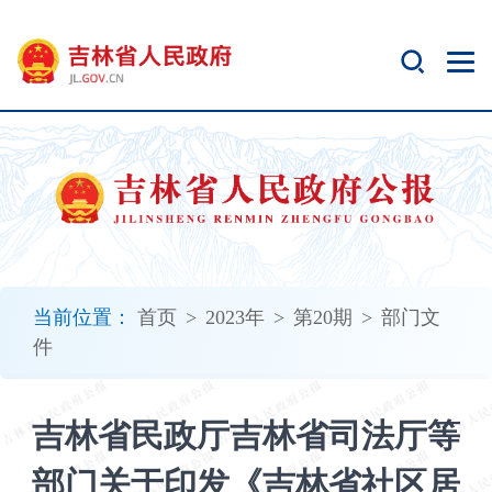
新
窗
口
打
开
无
障
碍
说
明
页
面,
当前位置：
首页
>
2023年
>
第20期
>
部门文
按
件
Alt
加
波
吉林省民政厅吉林省司法厅等
浪
键
部门关于印发《吉林省社区居
打