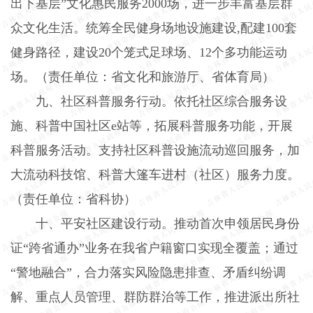
出下基层”文化惠民服务
2000
场，进一步丰富基层群
众文化生活。统筹全民健身场地设施建设
,
配建
100
套
健身路径，建设
20
个笼式足球场、
12
个多功能运动
场。（责任单位：省文化和旅游厅、省体育局）
九、社区科普服务行动。
依托社区综合服务设
施、科普中国社区
e
站等，拓展科普服务功能，开展
科普服务活动。支持社区科普设施流动巡回服务，加
大流动科技馆、科普大篷车进村（社区）服务力度。
（责任单位：省科协）
十、平安社区建设行动。
推动首次申领居民身份
证“跨省通办”业务在我省户籍窗口实现全覆盖；通过
“警地融合”，合力落实风险隐患排查、矛盾纠纷调
解、重点人员管理、群防群治等工作，推进派出所社