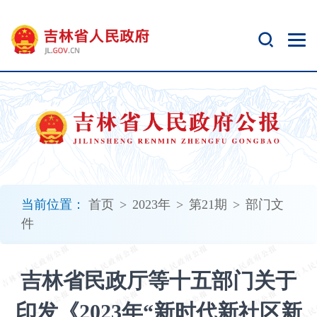
新
窗
口
打
开
无
障
碍
说
明
页
面,
当前位置：
首页
>
2023年
>
第21期
>
部门文
按
件
Alt
加
波
吉林省民政厅等十五部门关于
浪
键
印发《2023年“新时代新社区新
打