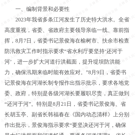
一、编制背景和必要性
2023
年我省多条江河发生了历史特大洪水。全省
高度重视，省委、省政府主要领导亲临一线、靠前指
挥，
8
月
7
日，省委书记景俊海在榆树市、扶余市检查
防汛救灾工作时指示要求“省水利厅要坚持‘还河于
河’，进一步扩大河道行洪截面，提升堤坝防洪能
力，确保汛期来临时能有效应对。”
8
月
9
日，省委书
记景俊海在河湖长制专报作出指示批示，要求各地党
委、政府，特别是各级河湖长要履职尽责，真正做到
“还河于河”。特别是
8
月
21
日，省委书记景俊海、省
长胡玉亭、副省长韩福春在《国内动态清样》上分别
作出批示，景俊海指示要求“要坚决还河于河，确保