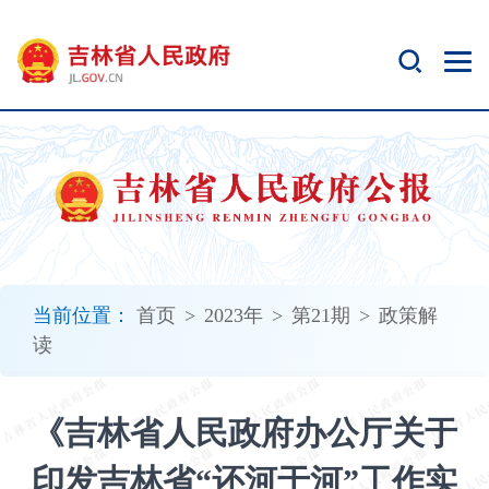
新
窗
口
打
开
无
障
碍
说
明
页
面,
当前位置：
首页
>
2023年
>
第21期
>
政策解
按
读
Alt
加
波
《吉林省人民政府办公厅关于
浪
键
印发吉林省“还河于河”工作实
打