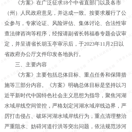
《方案》在广泛征求
18
个中省直部门以及各市
（州）人民政府意见，并达成一致。按要求履行了公
众参与，专家论证、风险评估、集体讨论、合法性审
查法律咨询等程序，经报请副省长韩福春专题会议审
定，并呈请省长胡玉亭审示后，于
2023
年
11
月
2
日以
省政府办公厅文件印发各地执行。
三、主要内容
《方案》主要包括总体目标、重点任务和保障措
施等三部分内容。《方案》明确总体目标是坚持以习
近平新时代中国特色社会主义思想为指导，聚焦河湖
水域岸线空间管控，严格划定河湖水域岸线边界，严
厉打击侵占、破坏河湖水域岸线行为，重点清理整治
严重阻水、妨碍河道行洪等突出问题，依法规范涉河