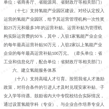
单位：省商务厅、省能源局、省财政厅等相关部门）
（十七）支持氢能产业园区建设。
对经认定投入
运营的氢能产业园区，给予其运营管理机构一次性奖
励
万元和最多
年的运营补贴。运营补贴为管理机
25
3
构实际运营费的
％，其中，入驻
家氢能产业企业
50
1
的每年最高运营补贴
万元，入驻
家以上氢能产业
50
2
企业的每年最高运营补贴
万元。（牵头单位：省
100
工业和信息化厅，配合单位：省财政厅等相关部门）
六、建立氢能服务体系
（十八）支持高端人才引育。
按照我省人才激励
政策，对符合条件的引进人才及时兑现安家补贴、子
女入学等待遇。鼓励省内大中专院校结合实际情况，
通过设置氢能学科（专业）、与企业合作培养专业人