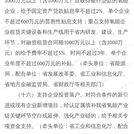
万元以上（含
万元）且获得银行贷款的氢能
1000
1000
企业，给予固定资产贷款贴息率不超过
、单个企业
2%
不超过
万元的普惠性贴息支持；重点支持氢能企
600
业租赁关键设备和生产线用于省内研发、建设、生产
环节，对融资租赁合同额
万元以上（含
万
1000
1000
元）的给予费率不超过
、时间不超过
年、单个企
5%
3
业年度不超过
万元的补贴。（牵头单位：省能源
600
局，配合单位：省发展改革委、省工业和信息化厅、
省地方金融监管局、省财政厅等相关部门）
（十六）支持企业投资落户。
对符合条件的新引
进或现有企业新增项目，经认定属填补我省氢能产业
链关键环节空白或延伸、强化产业链的，给予相关专
项资金支持。（牵头单位：省工业和信息化厅，配合