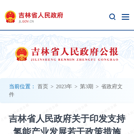
新
窗
口
打
开
无
障
碍
说
明
页
面,
当前位置：
首页
>
2023年
>
第3期
>
省政府文
按
件
Alt
加
波
吉林省人民政府关于印发支持
浪
键
氢能产业发展若干政策措施
打