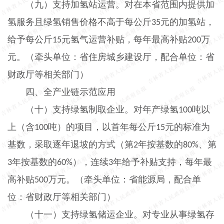
（九）支持加氢站运营。
对在本省范围内提供加
氢服务且绿氢销售价格不高于每公斤
元的加氢站，
35
给予每公斤
元氢气运营补贴，每年最高补贴
万
15
200
元。（牵头单位：省住房城乡建设厅，配合单位：省
财政厅等相关部门）
四、全产业链示范应用
（十）支持绿氢制取企业。
对年产绿氢
吨以
100
上（含
吨）的项目，以首年每公斤
元的标准为
100
15
基数，采取逐年退坡的方式（第
年按基数的
、第
2
80%
年按基数的
），连续
年给予补贴支持，每年最
3
60%
3
高补贴
万元。（牵头单位：省能源局，配合单
500
位：省财政厅等相关部门）
（十一）支持绿氢储运企业。
对专业从事绿氢存