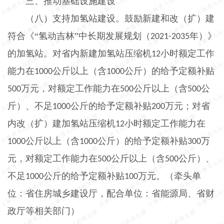
三、推动基础设施建设
（八）支持加氢站建设。
鼓励新建和改（扩）建
符合《“氢动吉林”中长期发展规划（
年）》
2021-2035
的加氢站。对省内新建加氢站压缩机
小时额定工作
12
能力在
公斤以上（含
公斤）的给予定额补贴
1000
1000
万元，对额定工作能力在
公斤以上（含
公
500
500
500
斤）、不足
公斤的给予定额补贴
万元；对省
1000
200
内改（扩）建加氢站压缩机
小时额定工作能力在
12
公斤以上（含
公斤）的给予定额补贴
万
1000
1000
300
元，对额定工作能力在
公斤以上（含
公斤）、
500
500
不足
公斤的给予定额补贴
万元。（牵头单
1000
100
位：省住房城乡建设厅，配合单位：省能源局、省财
政厅等相关部门）