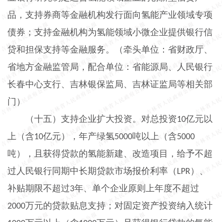
品，支持券商等金融机构发行面向氢能产业领域专项
债券；支持金融机构为氢能领域小微企业提供银行信
贷和担保支持等金融服务。（牵头单位：省财政厅、
省地方金融监管局，配合单位：省能源局、人民银行
长春中心支行、吉林银保监局、吉林证监局等相关部
门）
（十五）支持企业扩大投资。
对总投资
亿元以
10
上（含
亿元），年产绿氢
吨以上（含
10
5000
5000
吨），且获得贷款的氢能新建、改造项目，给予不超
过人民银行同期中长期贷款市场报价利率（
）、
LPR
补贴期限不超过
年、单个企业原则上年度不超过
3
万元的贷款贴息支持；对固定资产投资纳入统计
2000