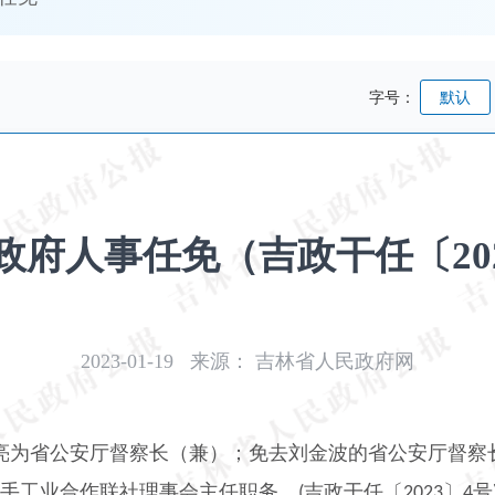
字号：
默认
府人事任免（吉政干任〔202
2023-01-19
来源：
吉林省人民政府网
亮为省公安厅督察长（兼）；免去刘金波的省公安厅督察
手工业合作联社理事会主任职务。
吉政干任〔
〕
号
(
2023
4