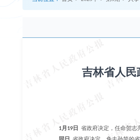
开
导
盲
模
式
吉林省人民政
月
日
省政府决定，任命贺志
1
19
同日
省政府决定，免去孙简的省