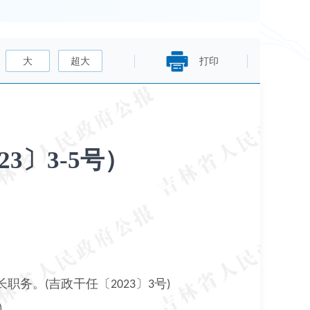
大
超大
打印
3〕3-5号）
长职务。
吉政干任〔
〕
号
(
2023
3
)
)