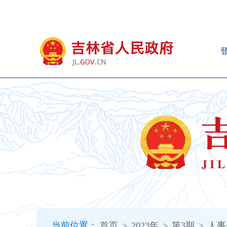
新
窗
口
打
开
无
障
碍
说
明
页
面,
按
Alt
加
波
浪
键
打
当前位置：
首页
>
2023年
>
第3期
>
人事