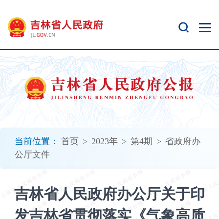
新
窗
口
打
开
无
障
碍
说
明
页
面,
当前位置：
首页
>
2023年
>
第4期
>
省政府办
按
公厅文件
Alt
加
波
吉林省人民政府办公厅关于印
浪
键
发吉林省贯彻落实《气象高质
打