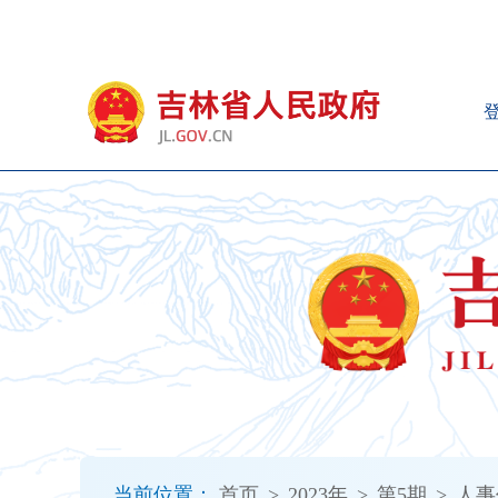
新
窗
口
打
开
无
障
碍
说
明
页
面,
按
Alt
加
波
浪
键
打
当前位置：
首页
>
2023年
>
第5期
>
人事