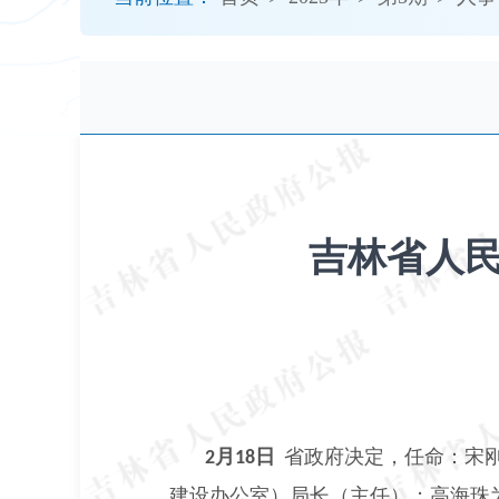
开
导
盲
模
式
吉林省人民
月
日
省政府决定，任命：宋
2
18
建设办公室）局长（主任）；高海珠