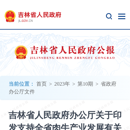
新
窗
口
打
开
无
障
碍
说
明
页
面,
当前位置：
首页
>
2023年
>
第10期
>
省政府
按
办公厅文件
Alt
加
波
吉林省人民政府办公厅关于印
浪
键
发支持全省肉牛产业发展有关
打