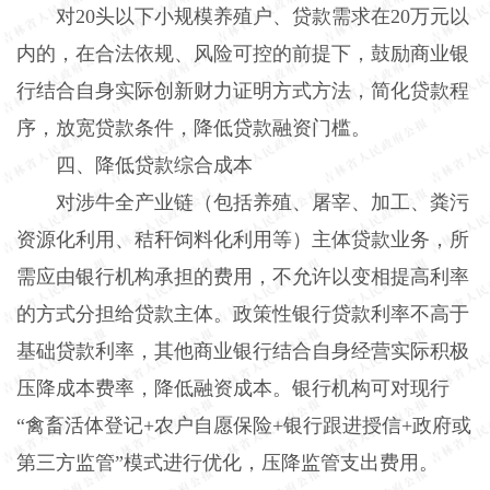
对
20
头以下小规模养殖户、贷款需求在
20
万元以
内的，在合法依规、风险可控的前提下，鼓励商业银
行结合自身实际创新财力证明方式方法，简化贷款程
序，放宽贷款条件，降低贷款融资门槛。
四、降低贷款综合成本
对涉牛全产业链（包括养殖、屠宰、加工、粪污
资源化利用、秸秆饲料化利用等）主体贷款业务，所
需应由银行机构承担的费用，不允许以变相提高利率
的方式分担给贷款主体。政策性银行贷款利率不高于
基础贷款利率，其他商业银行结合自身经营实际积极
压降成本费率，降低融资成本。银行机构可对现行
“禽畜活体登记
+
农户自愿保险
+
银行跟进授信
+
政府或
第三方监管”模式进行优化，压降监管支出费用。