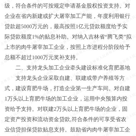
级，符合条件的可按规定申请基金股权投资支持。对
企业在省内新建或扩大屠宰加工产能，年度利用银行
贷款超
5000
万元的，最高按照
1
亿元贷款额度给予实
际贷款额度
1%
的贴息补助。对纳入吉林省“腾飞类”拟
上市的肉牛屠宰加工企业，按照上市进程分阶段给予
总额不超过
1000
万元奖补支持。
二、支持龙头加工企业牵头建设标准化育肥基地
支持龙头企业采取自建、联建或带户养殖等方
式，建设育肥牛场，打造企业第一生产车间。对自建
1
万头以上育肥牛场的加工企业，运用中央预算内投
资给予支持。对联建
2
万头以上育肥牛场的企业，固
定资产投资和流动资金贷款
,
符合条件的可享受省农
业信贷担保贷款贴息支持。鼓励省内肉牛屠宰加工企