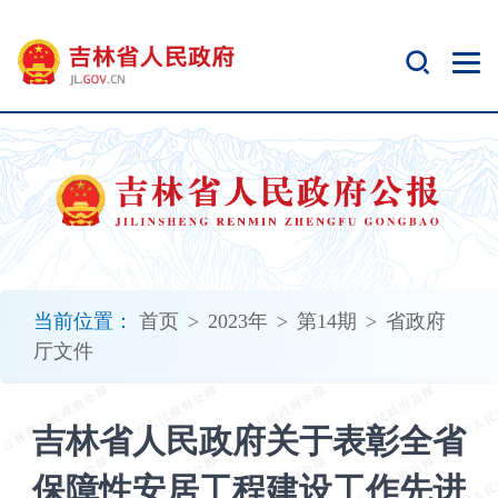
新
窗
口
打
开
无
障
碍
说
明
页
面,
当前位置：
首页
>
2023年
>
第14期
>
省政府
按
厅文件
Alt
加
波
吉林省人民政府关于表彰全省
浪
键
保障性安居工程建设工作先进
打