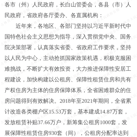
各市（州）人民政府，长白山管委会，各县（市）人
民政府，省政府各厅委办、各直属机构：
近年来，各地区、各部门坚持以习近平新时代中
国特色社会主义思想为指导，深入贯彻党中央、国务
院决策部署，认真落实省委、省政府工作要求，坚持
以人民为中心，主动抢抓国家政策机遇，积极克服困
难挑战，不断扩大有效投资，大力推进保障性安居工
程建设，加快构建以公租房、保障性租赁住房和共有
产权住房为主体的住房保障体系，全省困难群众的住
房问题得到有效解决。
2018
年至
2021
年期间，全省累
计改造各类棚户区
15.53
万套，基本建成
14.87
万套，
发放租赁补贴
37.66
万户，新筹集公租房
1000
套，发
展保障性租赁住房
930
套（间），公租房分配率达到