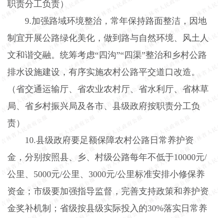
职责分工负责）
9.
加强路域环境整治，常年保持路面整洁，因地
制宜开展公路绿化美化，做到路与自然环境、风土人
文和谐交融。统筹考虑“四沟”“四渠”整治和乡村公路
排水设施建设，有序实施农村公路平交道口改造。
（省交通运输厅、省农业农村厅、省水利厅、省林草
局、省乡村振兴局及各市、县级政府按职责分工负
责）
10.
县级政府要足额保障农村公路日常养护资
金，分别按照县、乡、村级公路每年不低于
10000
元
/
公里、
5000
元
/
公里、
3000
元
/
公里标准安排小修保养
资金；市级要加强指导监督，完善支持政策和养护资
金奖补机制；省级按县级实际投入的
30%
落实日常养