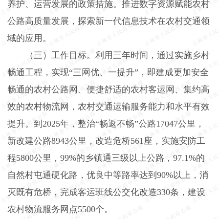
养护、运营发展的政策措施。推进数字资源赋能农村
公路高质量发展，探索新一代信息技术在农村交通领
域的应用。
（三）工作目标。
利用三年时间，通过实施乡村
畅通工程，实现“三网优、一提升”，即建成更加安全
畅通的农村公路网、便捷舒适的农村客运网、集约高
效的农村物流网，农村交通运输服务能力和水平有效
提升。到
2025
年，整治“畅返不畅”公路
17047
公里，
新改建公路
8943
公里，改造危桥
561
座，实施安防工
程
5800
公里，
99%
的乡镇通三级以上公路，
97.1%
的
自然村屯通硬化路，优良中等路率达到
90%
以上，消
灭既有危桥，完成客运班线公交化改造
330
条，建设
农村物流服务网点
5500
个。