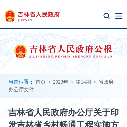
新
窗
口
打
开
无
障
碍
说
明
页
面,
当前位置：
首页
>
2023年
>
第14期
>
省政府
按
办公厅文件
Alt
加
波
吉林省人民政府办公厅关于印
浪
键
发吉林省乡村畅通工程实施方
打