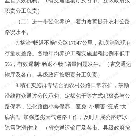
监管长效机制。（省交通运输厅及各市、县级政府按
职责分工负责）
（二）进一步强化养护，着力改善提升农村公路
路况水平。
7.
整治“畅返不畅”公路
17047
公里，彻底消除现有
存量次差路。各地年均养护工程实施里程比例不低于
5%
，有效遏制“畅返不畅”增量问题发生。（省交通运
输厅及各市、县级政府按职责分工负责）
8.
精准实施群专结合的农村公路日常养护，鼓励
沿线群众通过分段承包、定额包干等方式积极参与公
路保养，强化路面小修保养，避免“小病害”变成“大
病害”。加强恶劣天气巡路工作，及时开展公路铲冰
除雪防滑作业。（省交通运输厅及各市、县级政府按