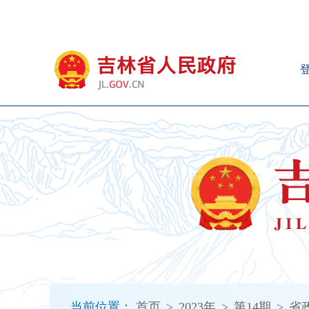
新
窗
口
打
开
无
障
碍
说
明
页
面,
按
Alt
加
波
浪
键
打
当前位置：
首页
>
2023年
>
第14期
>
省