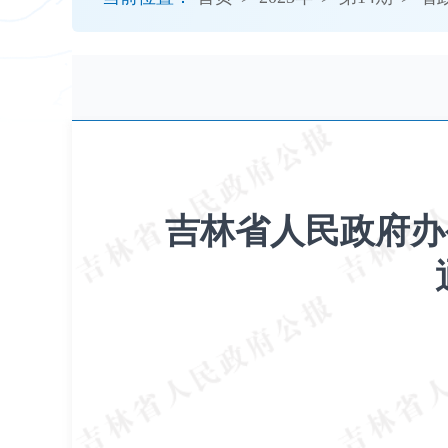
开
导
盲
模
式
吉林省人民政府办