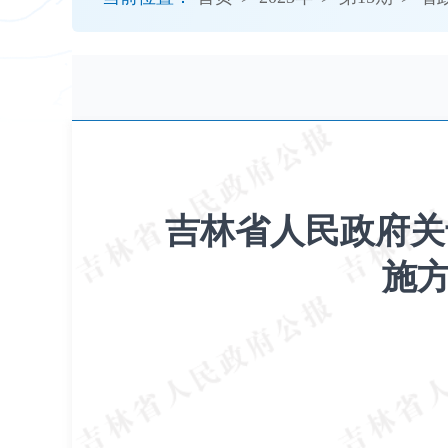
开
导
盲
模
式
吉林省人民政府关
施方