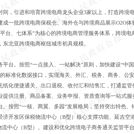
时间，引进和培育跨境电商龙头企业
3
家以上，打造跨境
建成一批跨境电商保税仓、海外仓与跨境商品展示
O2O
体
两平台、七体系”为核心的跨境电商管理服务体系，跨境电
，东北亚跨境电商枢纽城市初具规模。
务平台。
按照“一点接入、一站解决”原则，加快建设“中
一的标准化数据接口，实现海关、外汇、税务、商务、公
无纸化便捷通关、出口退税、收付汇和结售汇，打通监管
业提供注册、商品备案、业务申报、资质查询等一站式服
台。
按照“一核、两翼、多园”发展格局，坚持突出特色、
经济开发区保税物流中心（
B
型）核心支撑功能、延吉空
物流中心（
B
型）。建设和优化跨境电子商务通关监管平