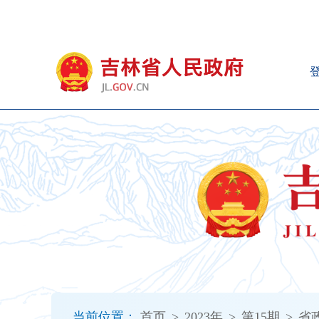
新
窗
口
打
开
无
障
碍
说
明
页
面,
按
Alt
加
波
浪
键
打
当前位置：
首页
>
2023年
>
第15期
>
省